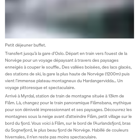
Petit déjeuner buffet. 
Transfert jusqu’à la gare d’Oslo. Départ en train vers l'ouest de la 
Norvège pour un voyage dépaysant à travers des paysages 
enneigés à couper le souffle.. Des vallées boisées, des lacs glacés, 
des stations de ski, la gare la plus haute de Norvège (1200m) puis 
vient l’immense plateau montagneux du Hardangervidda… Un 
voyage pittoresque et spectaculaire. 
Arrivé à Myrdal, station de train de montagne située à 13km de 
Flåm. Là, changez pour le train panoramique Flåmsbana, mythique 
pour son dénivelé impressionnant et ses paysages. Découvrez les 
montagnes sous la neige avant d'atteindre Flåm, petit village sur le 
bord du fjord. Vous voici à Flåm, sur le bord de l’Aurlandsfjord, bras 
du Sognefjord, le plus beau fjord de Norvège. Habillé de couleurs 
hivernales, il n'en reste pas moins spectaculaire. 