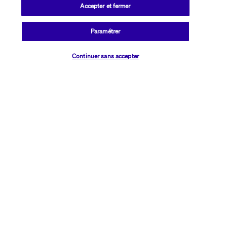
Accepter et fermer
Informations utiles
Paramétrer
Vérifier les disponibilités
Continuer sans accepter
Transavia Holidays
Noté
4,4
/ 5
Basé sur
2 617
avis
Nos experts à votre écoute
01 76 24 06 05