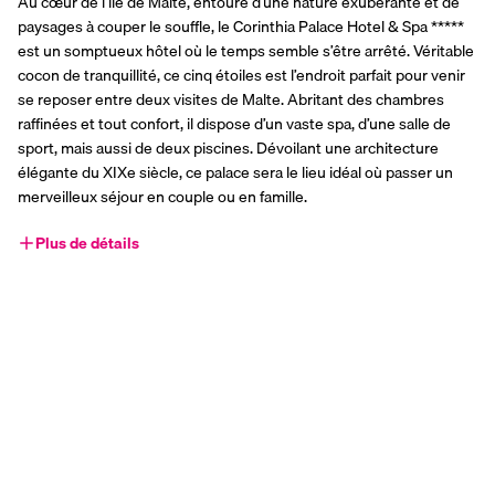
Au cœur de l’île de Malte, entouré d’une nature exubérante et de 
paysages à couper le souffle, le Corinthia Palace Hotel & Spa ***** 
est un somptueux hôtel où le temps semble s’être arrêté. Véritable 
cocon de tranquillité, ce cinq étoiles est l’endroit parfait pour venir 
se reposer entre deux visites de Malte. Abritant des chambres 
raffinées et tout confort, il dispose d’un vaste spa, d’une salle de 
sport, mais aussi de deux piscines. Dévoilant une architecture 
élégante du XIXe siècle, ce palace sera le lieu idéal où passer un 
merveilleux séjour en couple ou en famille.
Plus de détails