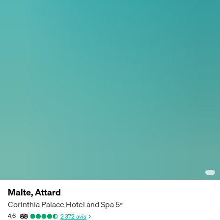
Malte, Attard
Corinthia Palace Hotel and Spa
5
*
4,6
2 372
avis