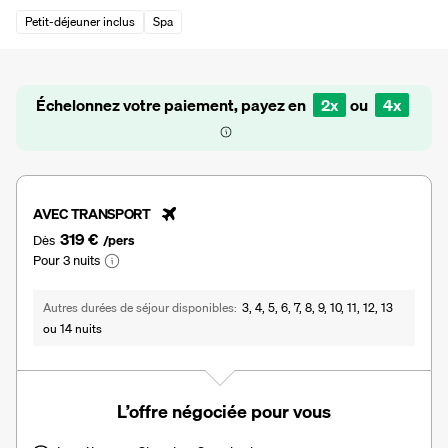
Petit-déjeuner inclus
Spa
Échelonnez votre paiement, payez en
2x
ou
4x
AVEC TRANSPORT
319 €
Dès
/pers
Pour 3 nuits
Autres durées de séjour disponibles
3, 4, 5, 6, 7, 8, 9, 10, 11, 12, 13
ou 14 nuits
L’offre négociée pour vous