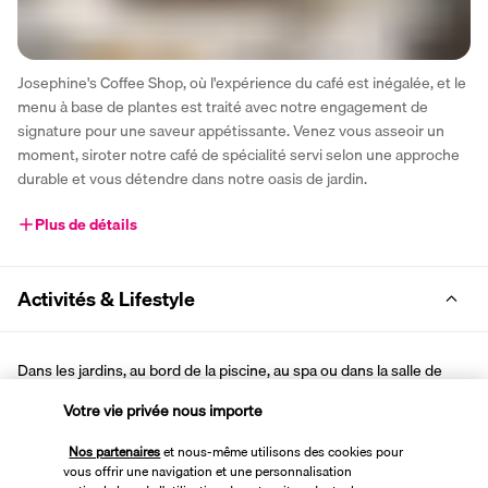
Josephine's Coffee Shop, où l'expérience du café est inégalée, et le 
menu à base de plantes est traité avec notre engagement de 
signature pour une saveur appétissante. Venez vous asseoir un 
moment, siroter notre café de spécialité servi selon une approche 
durable et vous détendre dans notre oasis de jardin.
Plus de détails
Activités & Lifestyle
Dans les jardins, au bord de la piscine, au spa ou dans la salle de 
fitness, occupez vos moments libres comme vous le désirez. Grâce 
Votre vie privée nous importe
aux nombreuses activités disponibles, vos journées seront placées 
sous le signe de la détente.
Nos partenaires
et nous-même utilisons des cookies pour
vous offrir une navigation et une personnalisation