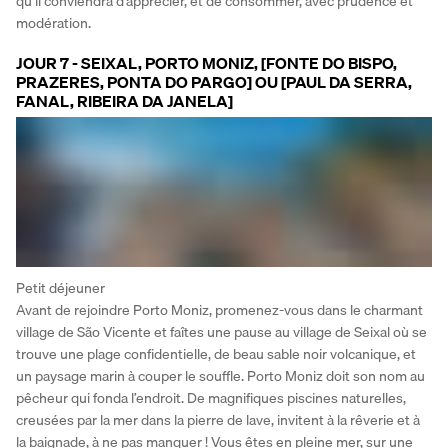
qu’il conviendra d’apprécier, et de consommer, avec prudence et 
modération.
JOUR 7 - SEIXAL, PORTO MONIZ, [FONTE DO BISPO,
PRAZERES, PONTA DO PARGO] OU [PAUL DA SERRA,
FANAL, RIBEIRA DA JANELA]
Petit déjeuner
Avant de rejoindre Porto Moniz, promenez-vous dans le charmant 
village de São Vicente et faîtes une pause au village de Seixal où se 
trouve une plage confidentielle, de beau sable noir volcanique, et 
un paysage marin à couper le souffle. Porto Moniz doit son nom au 
pêcheur qui fonda l’endroit. De magnifiques piscines naturelles, 
creusées par la mer dans la pierre de lave, invitent à la rêverie et à 
la baignade, à ne pas manquer ! Vous êtes en pleine mer, sur une 