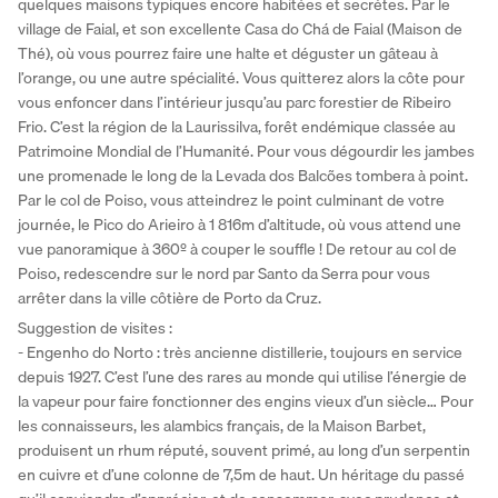
quelques maisons typiques encore habitées et secrètes. Par le 
village de Faial, et son excellente Casa do Chá de Faial (Maison de 
Thé), où vous pourrez faire une halte et déguster un gâteau à 
l’orange, ou une autre spécialité. Vous quitterez alors la côte pour 
vous enfoncer dans l’intérieur jusqu’au parc forestier de Ribeiro 
Frio. C’est la région de la Laurissilva, forêt endémique classée au 
Patrimoine Mondial de l’Humanité. Pour vous dégourdir les jambes 
une promenade le long de la Levada dos Balcões tombera à point. 
Par le col de Poiso, vous atteindrez le point culminant de votre 
journée, le Pico do Arieiro à 1 816m d’altitude, où vous attend une 
vue panoramique à 360º à couper le souffle ! De retour au col de 
Poiso, redescendre sur le nord par Santo da Serra pour vous 
arrêter dans la ville côtière de Porto da Cruz.
Suggestion de visites :
- Engenho do Norto : très ancienne distillerie, toujours en service 
depuis 1927. C’est l’une des rares au monde qui utilise l’énergie de 
la vapeur pour faire fonctionner des engins vieux d’un siècle… Pour 
les connaisseurs, les alambics français, de la Maison Barbet, 
produisent un rhum réputé, souvent primé, au long d’un serpentin 
en cuivre et d’une colonne de 7,5m de haut. Un héritage du passé 