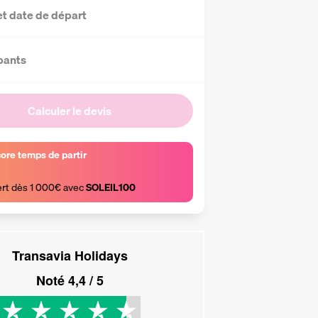
et date de départ
pants
Calculer le devis
core temps de partir
ert dès 1 000€ avec 
SOLEIL100
Transavia Holidays
Noté
4,4
/ 5