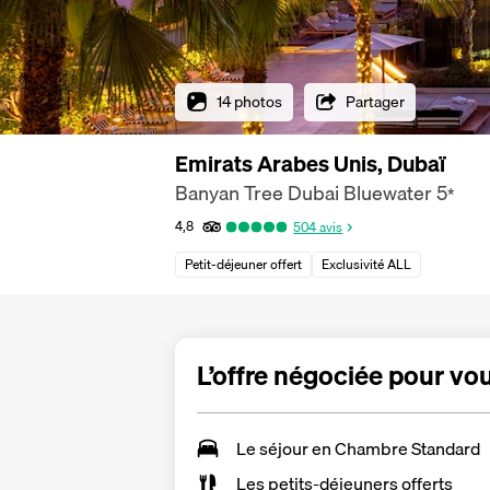
14 photos
Partager
Emirats Arabes Unis, Dubaï
Banyan Tree Dubai Bluewater
5
*
4,8
504
avis
Petit-déjeuner offert
Exclusivité ALL
L’offre négociée pour vo
Le séjour en Chambre Standard
Les
petits-déjeuners offerts