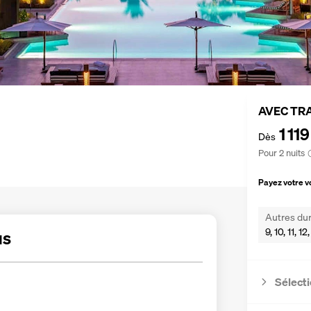
AVEC TR
1 119
Dès
Pour 2 nuits
Payez votre 
Autres dur
9, 10, 11, 1
us
Sélecti