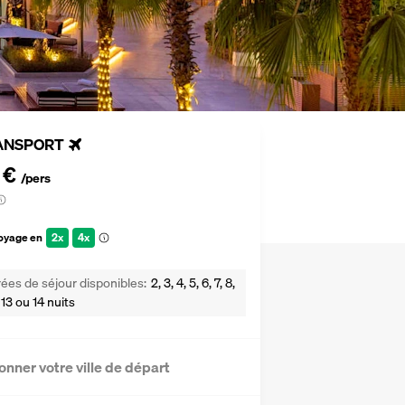
ANSPORT
 €
/pers
voyage en
2x
4x
ées de séjour disponibles
2, 3, 4, 5, 6, 7, 8,
2, 13 ou 14 nuits
onner votre ville de départ