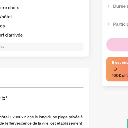
Durée 
otre choix
t/hôtel
Partici
ses
ort d'arrivée
ns.
Il est en
100€ off
r
5
*
tel luxueux niché le long d'une plage privée à 
 de l'effervescence de la ville, cet établissement 