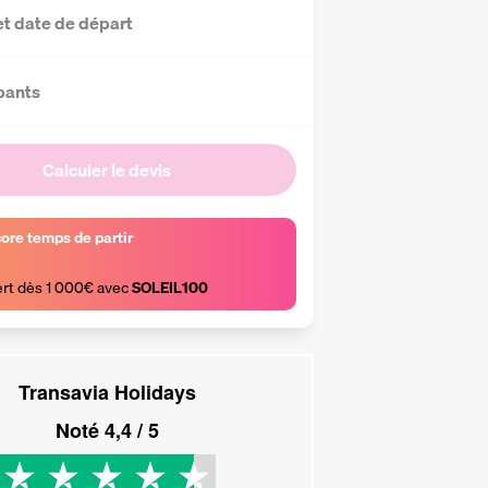
et date de départ
pants
Calculer le devis
core temps de partir
ert dès 1 000€ avec 
SOLEIL100
Transavia Holidays
Noté
4,4
/ 5