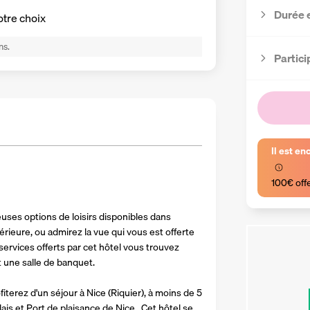
Durée 
otre choix
ns.
Partici
Il est en
100€ off
uses options de loisirs disponibles dans 
ieure, ou admirez la vue qui vous est offerte 
ervices offerts par cet hôtel vous trouvez 
t une salle de banquet.
terez d'un séjour à Nice (Riquier), à moins de 5 
 et Port de plaisance de Nice.  Cet hôtel se 