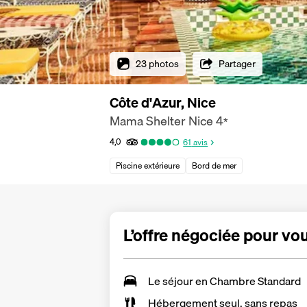
23 photos
Partager
Côte d'Azur, Nice
Mama Shelter Nice
4
*
4,0
61
avis
Piscine extérieure
Bord de mer
L’offre négociée pour vo
Le séjour en Chambre Standard
Hébergement seul, sans repas