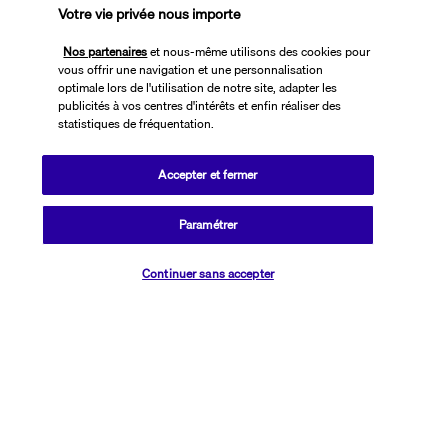
souvenirs. Les amoureux de la nature pourront se détendre dans 
Votre vie privée nous importe
les magnifiques jardins du King Abdullah Park, un espace vert 
Nos partenaires
et nous-même utilisons des cookies pour
paisible au cœur de la ville. Pour une expérience culinaire, Riyadh 
vous offrir une navigation et une personnalisation
propose une variété de restaurants offrant des plats locaux et 
optimale lors de l'utilisation de notre site, adapter les
internationaux. Enfin, ne manquez pas de vous promener dans le 
publicités à vos centres d'intérêts et enfin réaliser des
quartier historique de Diriyah, berceau de la dynastie saoudienne, 
statistiques de fréquentation.
où vous pourrez admirer l'architecture traditionnelle et en 
apprendre davantage sur les origines du royaume. Profitez 
Accepter et fermer
pleinement de cette journée pour découvrir les multiples facettes 
de Riyadh !
Paramétrer
Repas libres, nuit à l'hôtel 
Vérifier les disponibilités
Continuer sans accepter
JOUR 8 : RIYADH - VOL RETOUR