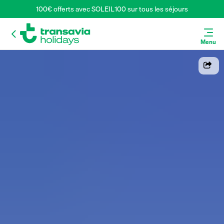
100€ offerts avec SOLEIL100 sur tous les séjours
Menu