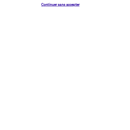
Vérifier les disponibilités
Continuer sans accepter
Votre location de voiture
Informations utiles
Transavia Holidays
Noté
4,4
/ 5
Basé sur
2 614
avis