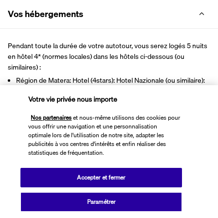
Vos hébergements
Pendant toute la durée de votre autotour, vous serez logés 5 nuits 
en hôtel 4* (normes locales) dans les hôtels ci-dessous (ou 
similaires) :
Région de Matera: Hotel (4stars): Hotel Nazionale (ou similaire): 
les jours 1 et 2
Votre vie privée nous importe
Région d'Alberobello: Hotel (4stars): Colle del Sole (ou similaire): 
les jours 3,4 et 5
Nos partenaires
et nous-même utilisons des cookies pour
vous offrir une navigation et une personnalisation
Les hôtels sont donnés strictement à titre indicatif et peuvent 
optimale lors de l'utilisation de notre site, adapter les
être modifiés sans préavis.
publicités à vos centres d'intérêts et enfin réaliser des
statistiques de fréquentation.
Votre pension
Accepter et fermer
Bon à savoir
Paramétrer