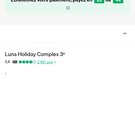
Luna Holiday Complex
3
*
3,9
2 451
avis
-