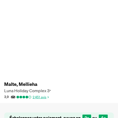
Malte, Mellieha
Luna Holiday Complex
3
*
3,9
2 451
avis
Échelonnez votre paiement, payez en
2x
ou
4x