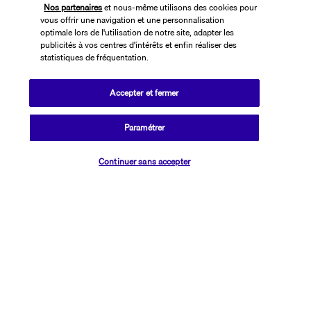
Nos partenaires
et nous-même utilisons des cookies pour
vous offrir une navigation et une personnalisation
optimale lors de l'utilisation de notre site, adapter les
publicités à vos centres d'intérêts et enfin réaliser des
statistiques de fréquentation.
Accepter et fermer
SUIVEZ-NOUS
Paramétrer
Vérifier les disponibilités
Continuer sans accepter
CONTACTEZ-NOUS
01 76 24 06 05
Réservations 7j/7 du lundi au vendredi de 10h à 20h. Le samedi et
dimanche de 10h à 19h
(Prix d'un appel local)