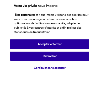
atteindre la Mosquée bleue, le Grand bazar ou l'emblématique 
Votre vie privée nous importe
Sainte-Sophie. Sans quitter l'hôtel, vous pourrez étendre votre 
Nos partenaires
et nous-même utilisons des cookies pour
serviette près de la piscine intérieure. Vous pourrez également 
vous offrir une navigation et une personnalisation
prendre du temps pour vous au centre de bien-être comptant un 
optimale lors de l'utilisation de notre site, adapter les
spa et un hammam traditionnel.
publicités à vos centres d'intérêts et enfin réaliser des
statistiques de fréquentation.
Plus de détails
Accepter et fermer
Découvrir la destination
Paramétrer
Vérifier les disponibilités
Informations utiles
Continuer sans accepter
Transavia Holidays
Noté
4,4
/ 5