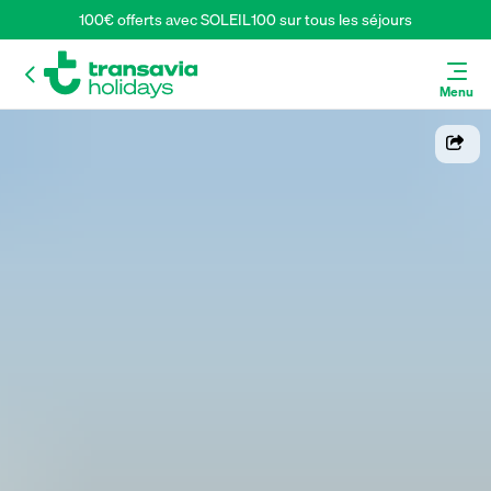
100€ offerts avec SOLEIL100 sur tous les séjours
Menu