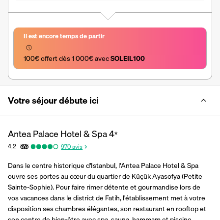
Il est encore temps de partir
100€ offert dès 1 000€ avec 
SOLEIL100
Votre séjour débute ici
Antea Palace Hotel & Spa
4
*
4,2
970
avis
Dans le centre historique d'Istanbul, l'Antea Palace Hotel & Spa 
ouvre ses portes au cœur du quartier de Küçük Ayasofya (Petite 
Sainte-Sophie). Pour faire rimer détente et gourmandise lors de 
vos vacances dans le district de Fatih, l'établissement met à votre 
disposition ses chambres élégantes, son restaurant en rooftop et 
son centre de bien-être avec spa, sauna, hammam et piscine 