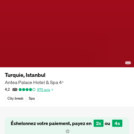
Turquie, Istanbul
Antea Palace Hotel & Spa
4
*
4,2
970
avis
City break
Spa
Échelonnez votre paiement, payez en
2x
ou
4x