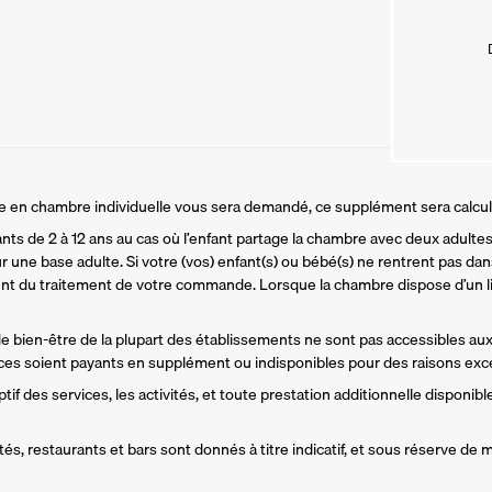
ire en chambre individuelle vous sera demandé, ce supplément sera calcu
ants de 2 à 12 ans au cas où l’enfant partage la chambre avec deux adultes.
r une base adulte. Si votre (vos) enfant(s) ou bébé(s) ne rentrent pas dans
t du traitement de votre commande. Lorsque la chambre dispose d’un li
 de bien-être de la plupart des établissements ne sont pas accessibles aux
es soient payants en supplément ou indisponibles pour des raisons exce
if des services, les activités, et toute prestation additionnelle disponible
és, restaurants et bars sont donnés à titre indicatif, et sous réserve de m