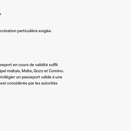
e
cination particulière exigée.
eport en cours de validité suffit
chipel maltais, Malte, Gozo et Comino.
vilégier un passeport valide à une
est considérée par les autorités