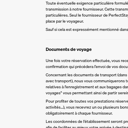
Toute éventuelle exigence particulière formulée 
transmission à notre fournisseur. Cette trans
particulières. Seul le fournisseur de PerfectS
place par le voyageur.
Sauf si cela est expressément mentionné dans l
Documents de voyage
Une fois votre réservation effectuée, vous rece
confirmation qui précédera l’envoi de vos do
Concernant les documents de transport (dans l
avec transport), nous vous communiquerons to
relatives à l'enregistrement et aux bagages da
voyages" vous permettant ainsi de partir sere
Pour profiter de toutes vos prestations réservée
activités...), vous recevrez un ou plusieurs bo
obligatoirement à chaque fournisseur.
Les coordonnées de l’établissement seront pr
afin de faciliter au mieux votre arrivée à destina