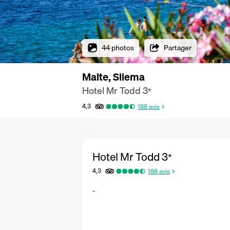
44 photos
Partager
Malte, Sliema
Hotel Mr Todd
3
*
4,3
188
avis
Hotel Mr Todd
3
*
4,3
188
avis
-