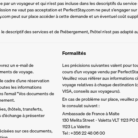
par un voyageur et qui n’est pas incluse dans les descriptifs du service d
mission ne vaut pas acceptation et PerfectStay.com ne peut s'engager sur
tay.com peut sur place accéder à cette demande et un éventuel coût supplé
e descriptif des services et de l'hébergement, l'hôtel n'est pas adapté a
Formalités
vrez un e-mail de 
Les précisions suivantes valent pour tou
cuments de voyage.
cours d'un voyage vendu par PerfectSta
Veuillez vous référer aux informations 
e cadre d’une réservation 
voyage relatives à chaque destination (d
utes les informations 
VISA, conseils aux voyageurs).
ns l'email "Vos documents de 
En cas de problème sur place, veuillez
inement.
le consulat suivant :
s, (hôtels, transferts, 
Ambassade de France à Malte
ns d’échange à présenter 
130 Melita Street - Valetta VLT 1123 PO
1123 La Valette
écisées sur ces documents, 
Tel : +356 22 48 06 00
tion.