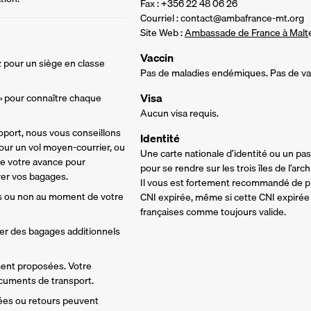
Fax : +356 22 48 06 26
Courriel : contact@ambafrance-mt.org
Site Web :
Ambassade de France à Malt
Vaccin
 pour un siège en classe 
Pas de maladies endémiques. Pas de vac
Visa
 » pour connaître chaque 
Aucun visa requis.
oport, nous vous conseillons 
Identité
ur un vol moyen-courrier, ou 
Une carte nationale d’identité ou un pass
de votre avance pour 
pour se rendre sur les trois îles de l’ar
rer vos bagages. 
Il vous est fortement recommandé de pri
s ou non au moment de votre 
CNI expirée, même si cette CNI expirée 
françaises comme toujours valide.
ter des bagages additionnels 
ment proposées. Votre 
ocuments de transport.
vées ou retours peuvent 