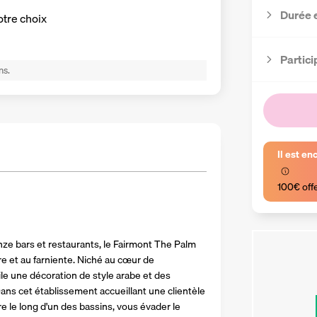
Durée 
otre choix
Partici
ns.
Il est en
100€ off
nze bars et restaurants, le Fairmont The Palm 
e et au farniente. Niché au cœur de 
le une décoration de style arabe et des 
ns cet établissement accueillant une clientèle 
 le long d'un des bassins, vous évader le 