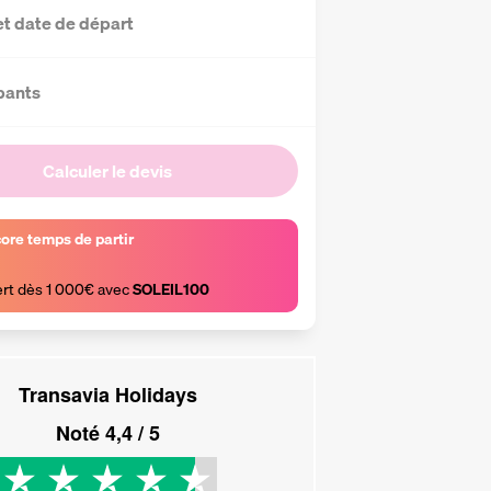
et date de départ
pants
Calculer le devis
core temps de partir
ert dès 1 000€ avec 
SOLEIL100
Transavia Holidays
Noté
4,4
/ 5