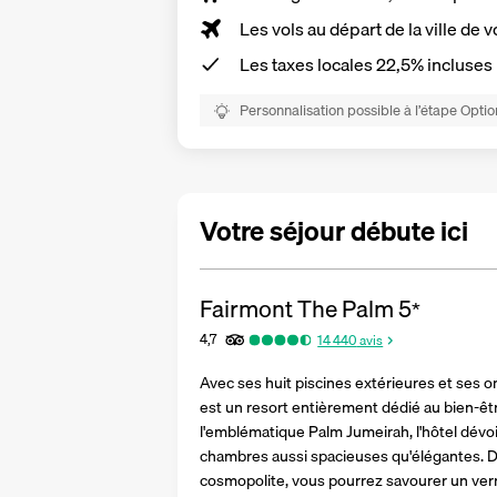
Les vols au départ de la ville de v
Les
taxes locales 22,5%
incluses
Personnalisation possible à l’étape Optio
Votre séjour débute ici
Fairmont The Palm
5
*
4,7
14 440
avis
Avec ses huit piscines extérieures et ses o
est un resort entièrement dédié au bien-êtr
l'emblématique Palm Jumeirah, l'hôtel dévoi
chambres aussi spacieuses qu'élégantes. Da
cosmopolite, vous pourrez savourer un verre