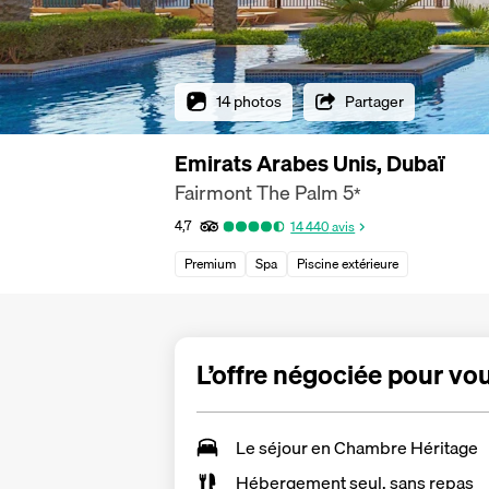
14 photos
Partager
Emirats Arabes Unis, Dubaï
Fairmont The Palm
5
*
4,7
14 440
avis
Premium
Spa
Piscine extérieure
L’offre négociée pour vo
Le séjour en Chambre Héritage
Hébergement seul, sans repas