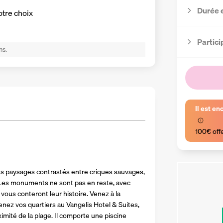
Durée 
otre choix
Partici
ns.
Il est en
100€ off
es paysages contrastés entre criques sauvages, 
Les monuments ne sont pas en reste, avec 
ous conteront leur histoire. Venez à la 
enez vos quartiers au Vangelis Hotel & Suites, 
mité de la plage. Il comporte une piscine 