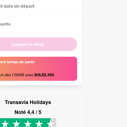
et date de départ
pants
Calculer le devis
core temps de partir
ert dès 1 000€ avec 
SOLEIL100
Transavia Holidays
Noté
4,4
/ 5