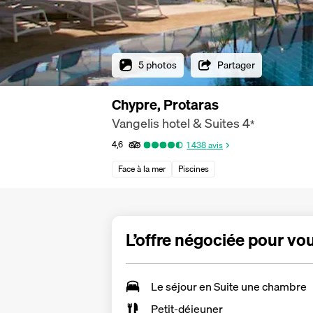
5 photos
Partager
Chypre, Protaras
Vangelis hotel & Suites
4
*
4,6
1 438
avis
Face à la mer
Piscines
L’offre négociée pour vo
Le séjour en Suite une chambre
Petit-déjeuner