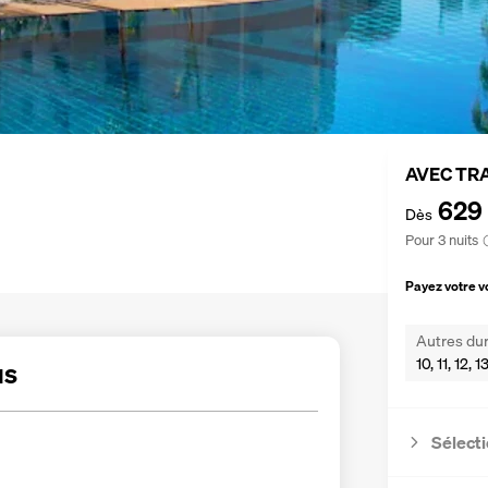
AVEC TR
629
Dès
Pour 3 nuits
Payez votre 
Autres dur
10, 11, 12, 
us
Sélecti