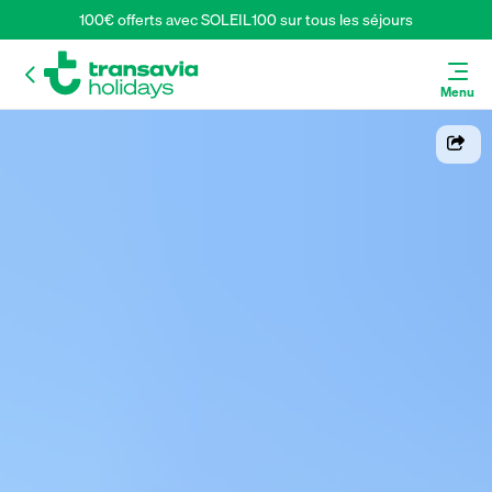
100€ offerts avec SOLEIL100 sur tous les séjours
Menu