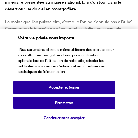
millénaire présentée au musée national, lors d’un tour dans le 
désert ou vue du ciel en montgolfière.
Le moins que l’on puisse dire, c’est que l’on ne s’ennuie pas à Dubaï. 
Commencez la journée en découvrant la skyline de la capitale 
depuis le Burj Al Arab, avant de vous rendre au Burj Khalifa, haut de 
Votre vie privée nous importe
828 mètres, pour une séance de shopping frénétique. Reposez-
vous de l’agitation dubaïote lors d’un tour en jeep dans le désert, où 
Nos partenaires
et nous-même utilisons des cookies pour
vous offrir une navigation et une personnalisation
vous vous délecterez d’un barbecue offert au sommet des dunes, 
optimale lors de l'utilisation de notre site, adapter les
avant de vous hisser sur le dos d’un chameau. Regardez le soleil se 
publicités à vos centres d'intérêts et enfin réaliser des
coucher sur l’émirat du haut d’une montgolfière, vous sentir mieux 
statistiques de fréquentation.
serait insupportable !
Accepter et fermer
Plus de détails
Paramétrer
Découvrir la destination
Vérifier les disponibilités
Continuer sans accepter
Informations utiles