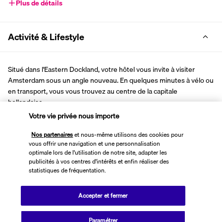
Plus de détails
Activité & Lifestyle
Situé dans l'Eastern Dockland, votre hôtel vous invite à visiter 
Amsterdam sous un angle nouveau. En quelques minutes à vélo ou 
en transport, vous vous trouvez au centre de la capitale 
hollandaise.
Votre vie privée nous importe
En explorant l'Eastern Dockland, vous découvrez un quartier à la 
fois moderne et bohème. Inspirez-vous des guides placés dans 
Nos partenaires
et nous-même utilisons des cookies pour
vous offrir une navigation et une personnalisation
votre chambre pour établir vos itinéraires. Empruntez un vélo à la 
optimale lors de l'utilisation de notre site, adapter les
réception pour sillonner les quais et ruelles du quartier. Il vous 
publicités à vos centres d'intérêts et enfin réaliser des
faudra une dizaine de minutes en pédalant pour rejoindre le centre 
statistiques de fréquentation.
d'Amsterdam. Si vous préférez prendre le tramway, un arrêt est à 
deux pas de l'hôtel. Dans la soirée, vous profitez d'une ambiance 
Accepter et fermer
calme pour recharger vos batteries.
Plus de détails
Paramétrer