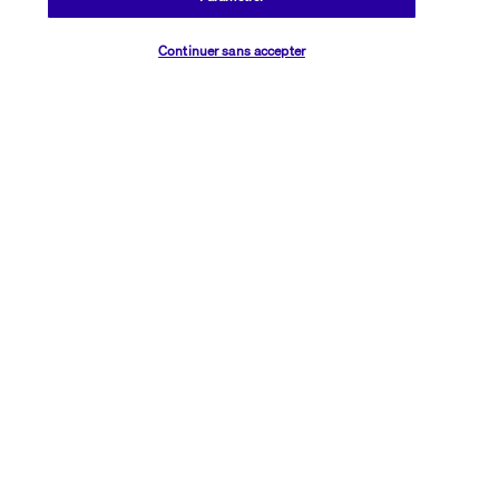
Vérifier les disponibilités
Continuer sans accepter
Découvrir la destination
Informations utiles
Transavia Holidays
Noté
4,4
/ 5
Basé sur
2 615
avis