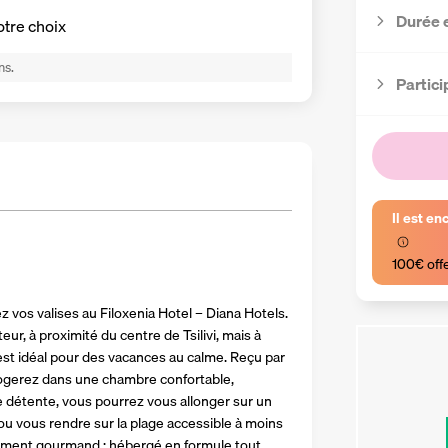
Durée 
otre choix
ns.
Partici
Il est en
100€ off
z vos valises au Filoxenia Hotel – Diana Hotels. 
r, à proximité du centre de Tsilivi, mais à 
 est idéal pour des vacances au calme. Reçu par 
ogerez dans une chambre confortable, 
étente, vous pourrez vous allonger sur un 
ou vous rendre sur la plage accessible à moins 
ement gourmand : hébergé en formule tout 