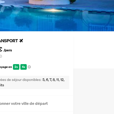
ANSPORT
€
/pers
voyage en
2x
4x
ées de séjour disponibles
5, 6, 7, 8, 11, 12,
its
onner votre ville de départ