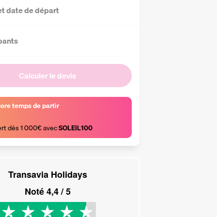
et date de départ
pants
Calculer le devis
core temps de partir
ert dès 1 000€ avec 
SOLEIL100
Transavia Holidays
Noté
4,4
/ 5