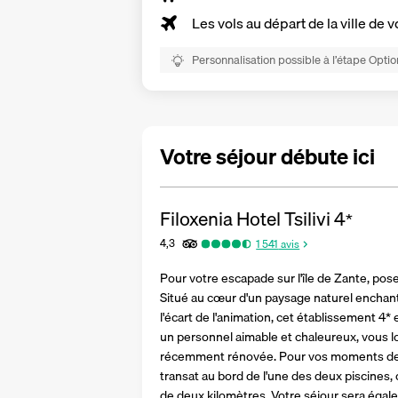
Les vols au départ de la ville de v
Personnalisation possible à l’étape Optio
Votre séjour débute ici
Filoxenia Hotel Tsilivi
4
*
4,3
1 541
avis
Pour votre escapade sur l'île de Zante, pose
Situé au cœur d'un paysage naturel enchanteu
l'écart de l'animation, cet établissement 4*
un personnel aimable et chaleureux, vous l
récemment rénovée. Pour vos moments de d
transat au bord de l'une des deux piscines, 
de deux kilomètres. Votre séjour sera égal