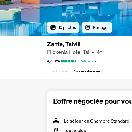
15 photos
Partager
Zante, Tsivili
Filoxenia Hotel Tsilivi
4
*
4,3
1 541
avis
Tout inclus
Piscine extérieure
L’offre négociée pour vo
Le séjour en Chambre Standard
Tout inclus