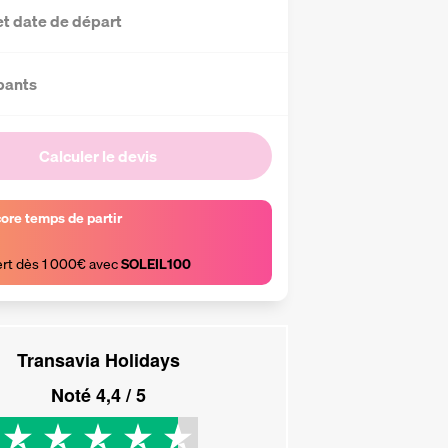
et date de départ
pants
Calculer le devis
core temps de partir
ert dès 1 000€ avec 
SOLEIL100
Transavia Holidays
Noté
4,4
/ 5