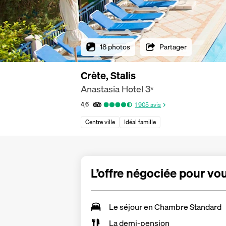
18 photos
Partager
Crète, Stalis
Anastasia Hotel
3
*
4,6
1 905
avis
Centre ville
Idéal famille
L’offre négociée pour vo
Le séjour en Chambre Standard
La
demi-pension