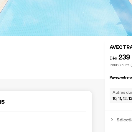
AVEC TR
239
Dès
Pour 3 nuits
Payez votre 
Autres dur
10, 11, 12, 
us
Sélecti