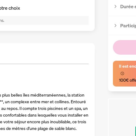
Durée 
otre choix
ns.
Partici
Il est en
100€ off
s plus belles îles méditerranéennes, la station 
***, un complexe entre mer et collines. Entouré 
é au repos. Il compte trois piscines et un spa, un 
 confortables dans lesquelles vous installer en 
 votre séjour encore plus inoubliable, ce trois 
nes de mètres d'une plage de sable blanc.