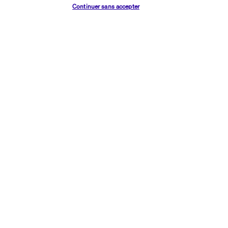
Continuer sans accepter
Découvrir la destination
Informations utiles
Transavia Holidays
Noté
4,4
/ 5
Basé sur
2 619
avis
Nos experts à votre écoute