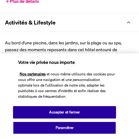
Plus de détails
Activités & Lifestyle
Au bord d'une piscine, dans les jardins, sur la plage ou au spa, 
passez des moments reposants dans cet hôtel entouré de 
verdure. Il sera le parfait pied-à-terre pour explorer la région.
Votre vie privée nous importe
Le matin, baladez-vous dans les jardins verdoyants de l'hôtel et 
Nos partenaires
et nous-même utilisons des cookies pour
profitez du calme qui y règne. Accordez-vous quelques instants de 
vous offrir une navigation et une personnalisation
relaxation grâce aux trois piscines de l'établissement, où nager et 
optimale lors de l'utilisation de notre site, adapter les
peaufiner votre bronzage. Prolongez ces instants rien qu'à vous au 
publicités à vos centres d'intérêts et enfin réaliser des
spa, où massages et soins vous seront prodigués. Vous pourrez 
statistiques de fréquentation.
ensuite prendre part aux activités organisées sur place ou partir à 
la découverte des trésors de la Crète.
Accepter et fermer
Plus de détails
Paramétrer
Vérifier les disponibilités