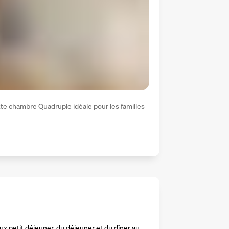
tte chambre Quadruple idéale pour les familles 
x petit déjeuner, du déjeuner et du dîner au 