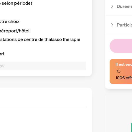
e selon période)
Durée 
otre choix
Partici
r aéroport/hôtel
stations de centre de thalasso thérapie
ort
Il est en
ns.
100€ off