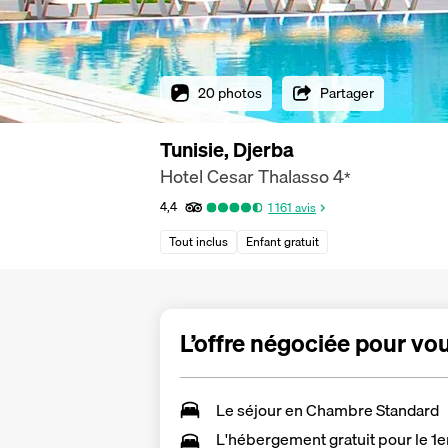
20 photos
Partager
Tunisie, Djerba
Hotel Cesar Thalasso
4
*
4,4
1 161
avis
Tout inclus
Enfant gratuit
L’offre négociée pour vo
Le séjour en
Chambre Standard
L'hébergement gratuit pour le 1e