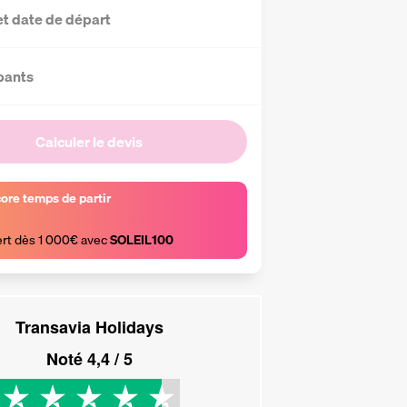
et date de départ
pants
Calculer le devis
core temps de partir
ert dès 1 000€ avec 
SOLEIL100
Transavia Holidays
Noté
4,4
/ 5