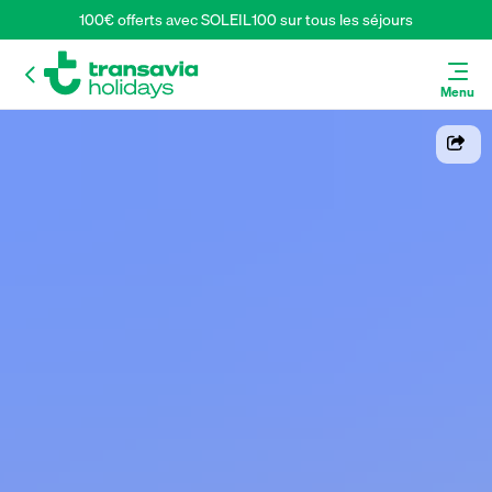
100€ offerts avec SOLEIL100 sur tous les séjours
Menu