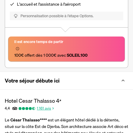
L'accueil et l'assistance à l'aéroport
Personnalisation possible à l’étape Options.
Il est encore temps de partir
100€ offert dès 1 000€ avec 
SOLEIL100
Votre séjour débute ici
Hotel Cesar Thalasso
4
*
4,4
1 161
avis
Le 
César Thalasso****
 est un élégant hôtel dédié à la détente, 
situé sur la côte Est de Djerba. Son architecture associe Art déco et 
style méditerranéen, avec des bâtiments peu élevés et entourés 