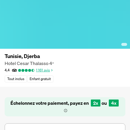
Tunisie, Djerba
Hotel Cesar Thalasso
4
*
4,4
1 161
avis
Tout inclus
Enfant gratuit
Échelonnez votre paiement, payez en
2x
ou
4x