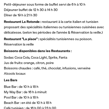
Petit-déjeuner sous forme de buffet servi de 6 h à 10 h
Déjeuner buffet de 12 h 30 à 14 h 30
Dîner de 19 h à 21 h 30
Restaurant La Rotonde :
 restaurant à la carte italien et tunisien 
proposant des spécialités italiennes ou tunisiennes cuisinées avec 
délicatesse. (selon les périodes de l'année & Réservation la veille.)
Restaurant "La place" :
 spécialités tunisiennes ou poisson. 
Réservation la veille
Boissons disponibles dans les Restaurants :
Sodas: Coca Cola, Coca Light, Sprite, Fanta
Jus de fruits: orange, citron, poire
Boissons chaudes : café, thé, chocolat, infusions, verveine
Alcools locaux
Les Bars
Blue Bar : de 10 h à 18 h
My Way Bar : de 16 h à minuit
Pool Bar : de 10 h à 18 h
Beach Bar : en été de 10 h à 18 h
Café tunisien : de 16 h 00 à 23 h 00