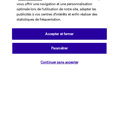
Informations utiles
vous offrir une navigation et une personnalisation
optimale lors de l'utilisation de notre site, adapter les
publicités à vos centres d'intérêts et enfin réaliser des
statistiques de fréquentation.
Accepter et fermer
Transavia Holidays
Noté
4,4
/ 5
Paramétrer
Vérifier les disponibilités
Continuer sans accepter
Basé sur
2 617
avis
Nos experts à votre écoute
01 76 24 06 05