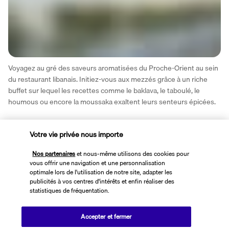
Voyagez au gré des saveurs aromatisées du Proche-Orient au sein 
du restaurant libanais. Initiez-vous aux mezzés grâce à un riche 
buffet sur lequel les recettes comme le baklava, le taboulé, le 
houmous ou encore la moussaka exaltent leurs senteurs épicées. 
Plus de détails
Votre vie privée nous importe
Nos partenaires
et nous-même utilisons des cookies pour
Activité & Lifestyle
vous offrir une navigation et une personnalisation
optimale lors de l'utilisation de notre site, adapter les
publicités à vos centres d'intérêts et enfin réaliser des
statistiques de fréquentation.
Idéalement situé en face d'une immense plage de sable fin, le Riu 
Dubai vous enchantera par la beauté de ses piscines et par la 
diversité des activités qu'il organise pour les enfants et pour les 
Accepter et fermer
adultes.