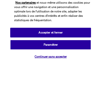
Nos partenaires
et nous-même utilisons des cookies pour
vous offrir une navigation et une personnalisation
optimale lors de l'utilisation de notre site, adapter les
publicités à vos centres d'intérêts et enfin réaliser des
statistiques de fréquentation.
Accepter et fermer
SUIVEZ-NOUS
Paramétrer
Vérifier les disponibilités
Continuer sans accepter
CONTACTEZ-NOUS
01 76 24 06 05
Réservations 7j/7 du lundi au vendredi de 10h à 20h. Le samedi et
dimanche de 10h à 19h
(Prix d'un appel local)