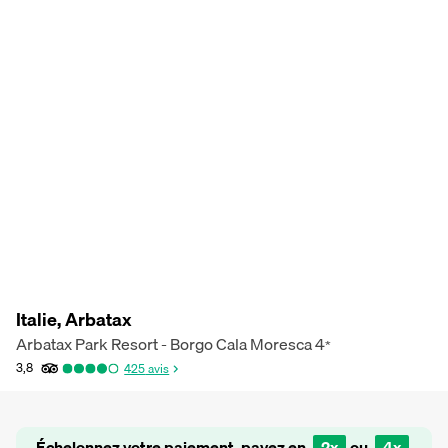
Italie, Arbatax
Arbatax Park Resort - Borgo Cala Moresca
4
*
3,8
425
avis
Échelonnez votre paiement, payez en
2x
ou
4x