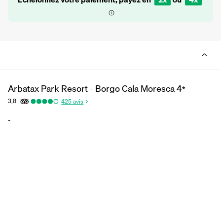
Arbatax Park Resort - Borgo Cala Moresca
4
*
3,8
425
avis
-