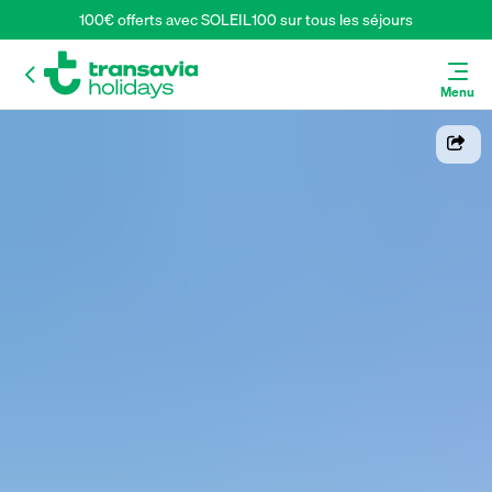
100€ offerts avec SOLEIL100 sur tous les séjours
Menu