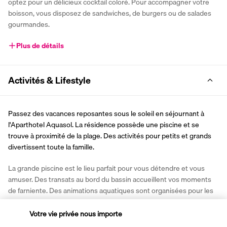
optez pour un délicieux cocktail coloré. Pour accompagner votre 
boisson, vous disposez de sandwiches, de burgers ou de salades 
gourmandes.
Plus de détails
Activités & Lifestyle
Passez des vacances reposantes sous le soleil en séjournant à 
l'Aparthotel Aquasol. La résidence possède une piscine et se 
trouve à proximité de la plage. Des activités pour petits et grands 
divertissent toute la famille. 
La grande piscine est le lieu parfait pour vous détendre et vous 
amuser. Des transats au bord du bassin accueillent vos moments 
de farniente. Des animations aquatiques sont organisées pour les 
grands et les petits. Les jeunes vacanciers peuvent participer aux 
activités du club pour enfants. Louez un vélo à la réception pour 
Votre vie privée nous importe
découvrir Palmanova. Vous pouvez aussi rejoindre à pied le bord de 