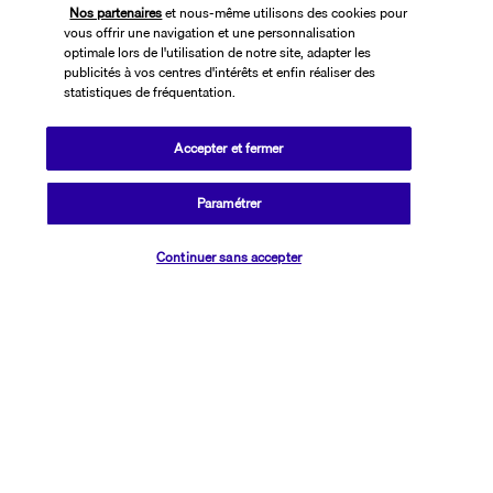
Nos partenaires
et nous-même utilisons des cookies pour
mer. Les trois plages de la ville forment de longues bandes de sable 
vous offrir une navigation et une personnalisation
fin baignées par de belles vagues turquoise.
optimale lors de l'utilisation de notre site, adapter les
publicités à vos centres d'intérêts et enfin réaliser des
Plus de détails
statistiques de fréquentation.
Accepter et fermer
Découvrir la destination
Paramétrer
Informations utiles
Vérifier les disponibilités
Continuer sans accepter
Transavia Holidays
Noté
4,4
/ 5
Basé sur
2 614
avis