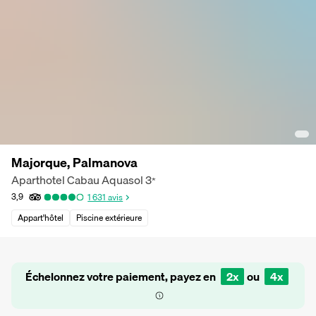
Majorque, Palmanova
Aparthotel Cabau Aquasol
3
*
3,9
1 631
avis
Appart'hôtel
Piscine extérieure
Échelonnez votre paiement, payez en
2x
ou
4x