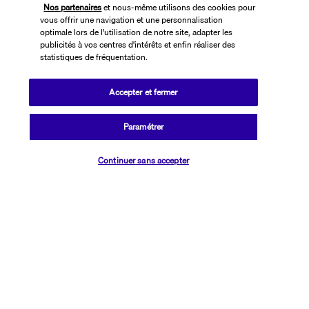
Nos partenaires
et nous-même utilisons des cookies pour
vous offrir une navigation et une personnalisation
optimale lors de l'utilisation de notre site, adapter les
publicités à vos centres d'intérêts et enfin réaliser des
statistiques de fréquentation.
Accepter et fermer
SUIVEZ-NOUS
Paramétrer
Vérifier les disponibilités
Continuer sans accepter
CONTACTEZ-NOUS
01 76 24 06 05
Réservations 7j/7 du lundi au vendredi de 10h à 20h. Le samedi et
dimanche de 10h à 19h
(Prix d'un appel local)