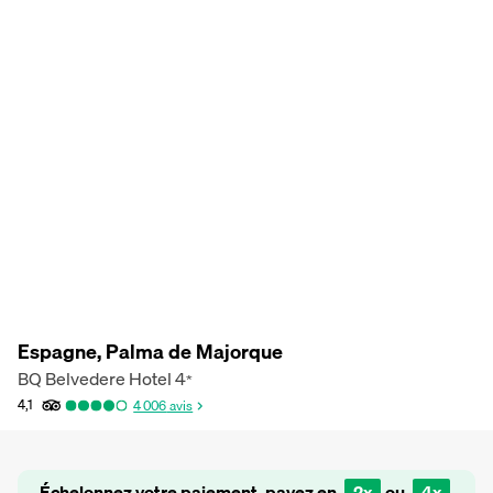
Espagne, Palma de Majorque
BQ Belvedere Hotel
4
*
4,1
4 006
avis
Échelonnez votre paiement, payez en
2x
ou
4x