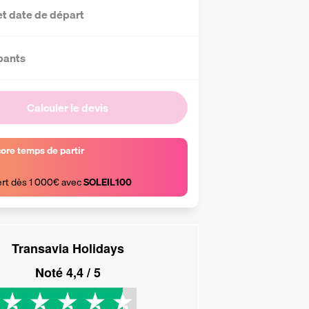
et date de départ
pants
Calculer le devis
core temps de partir
ert dès 1 000€ avec 
SOLEIL100
Transavia Holidays
Noté
4,4
/ 5