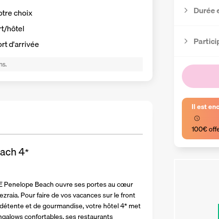
Durée 
otre choix
rt/hôtel
Partici
ort d'arrivée
ns.
Il est en
100€ off
each
4
*
FE Penelope Beach ouvre ses portes au cœur 
raia. Pour faire de vos vacances sur le front 
étente et de gourmandise, votre hôtel 4* met 
ngalows confortables, ses restaurants 