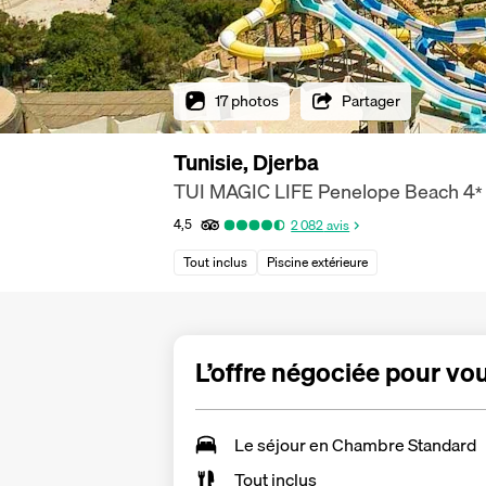
17 photos
Partager
Tunisie, Djerba
TUI MAGIC LIFE Penelope Beach
4
*
4,5
2 082
avis
Tout inclus
Piscine extérieure
L’offre négociée pour vo
Le séjour en Chambre Standard
Tout inclus