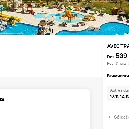
AVEC TR
539
Dès
Pour 3 nuits
Payez votre 
Autres dur
10, 11, 12, 
us
Sélecti