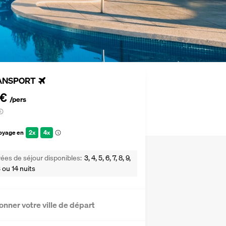
ANSPORT
 €
/pers
voyage en
2x
4x
ées de séjour disponibles
3, 4, 5, 6, 7, 8, 9,
13 ou 14 nuits
onner votre ville de départ