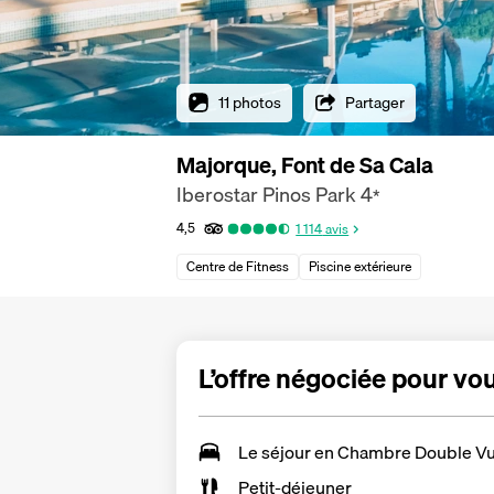
11 photos
Partager
Majorque, Font de Sa Cala
Iberostar Pinos Park
4
*
4,5
1 114
avis
Centre de Fitness
Piscine extérieure
L’offre négociée pour vo
Le séjour en
Chambre Double Vu
Petit-déjeuner