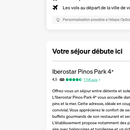
Les vols au départ de la ville de v
Personnalisation possible à l’étape Optio
Votre séjour débute ici
Iberostar Pinos Park
4
*
4,5
1 114
avis
Offrez-vous un séjour entre détente et soleil
L'Iberostar Pinos Park 4* vous accueille dan
pins et la mer. Cette adresse, idéale en cou
convivial. Vous apprécierez le confort de s
buffets gourmands de son restaurant et ses
L'établissement propose notamment des pis
aire avec balançoires et tyrolienne et un ri