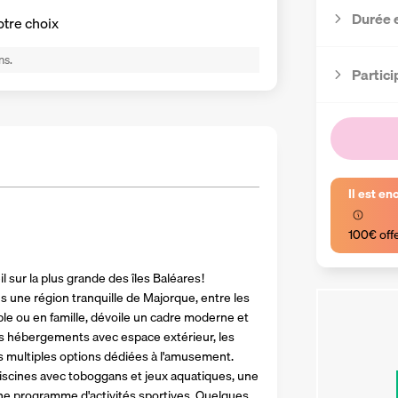
Durée 
otre choix
ns.
Partici
Il est en
100€ off
 sur la plus grande des îles Baléares ! 
s une région tranquille de Majorque, entre les 
ple ou en famille, dévoile un cadre moderne et 
es hébergements avec espace extérieur, les 
 multiples options dédiées à l'amusement. 
cines avec toboggans et jeux aquatiques, une 
che programme d'activités sportives. Quelques 