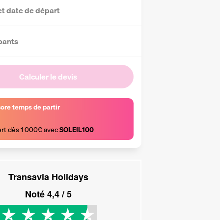
et date de départ
pants
Calculer le devis
core temps de partir
ert dès 1 000€ avec 
SOLEIL100
Transavia Holidays
Noté
4,4
/ 5