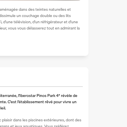
ménagée dans des teintes naturelles et 
dissimule un couchage double ou des lits 
 d'une télévision, d'un réfrigérateur et d'une 
rieur, vous vous délasserez tout en admirant la 
terranée, l'Iberostar Pinos Park 4* révèle de 
te. C'est l'établissement rêvé pour vivre un 
eil.
 plaisir dans les piscines extérieures, dont des 
gans et jeux aquatiques. Vous préférez 