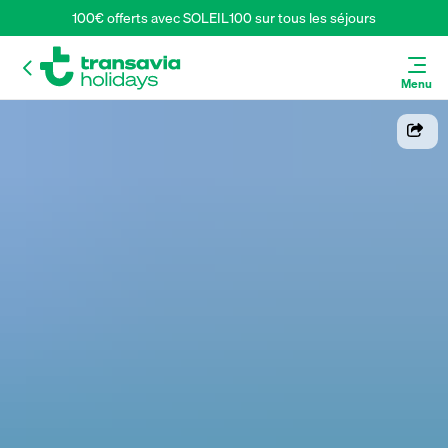
100€ offerts avec SOLEIL100 sur tous les séjours
Menu