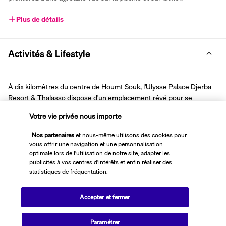
Plus de détails
Activités & Lifestyle
À dix kilomètres du centre de Houmt Souk, l'Ulysse Palace Djerba 
Resort & Thalasso dispose d'un emplacement rêvé pour se 
ressourcer en couple ou en famille au bord de la Méditerranée. 
Votre vie privée nous importe
Ancré dans le nord-est de Djerba, votre havre de paix au cœur 
d'une palmeraie verdoyante communique directement avec la 
Nos partenaires
et nous-même utilisons des cookies pour
plage de Mezraia. À proximité de l'hôtel, vous pourrez peaufiner 
vous offrir une navigation et une personnalisation
optimale lors de l'utilisation de notre site, adapter les
votre swing sur le parcours du Djerba Golf Club. Sans quitter l'hôtel, 
publicités à vos centres d'intérêts et enfin réaliser des
vous pourrez étendre votre serviette au bord de la piscine 
statistiques de fréquentation.
extérieure côtoyant la mer. Vous pourrez également prendre du 
temps pour vous au centre de thalasso comprenant un hammam, 
Accepter et fermer
un sauna et une piscine intérieure chauffée à 33°C.
Plus de détails
Paramétrer