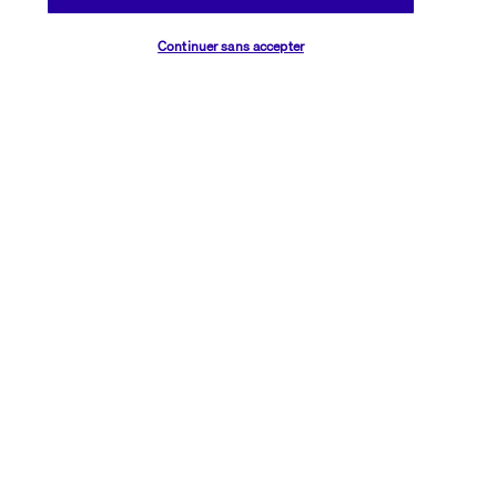
Vérifier les disponibilités
Continuer sans accepter
Découvrir la destination
Informations utiles
Transavia Holidays
Noté
4,4
/ 5
Basé sur
2 614
avis