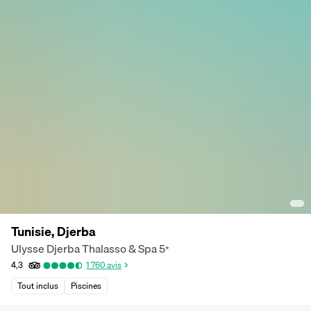
Tunisie, Djerba
Ulysse Djerba Thalasso & Spa
5
*
4,3
1 760
avis
Tout inclus
Piscines