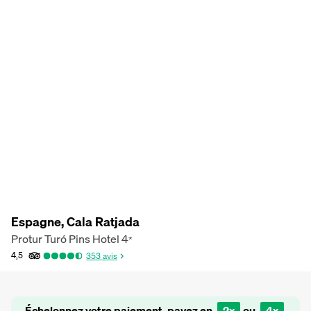
Espagne, Cala Ratjada
Protur Turó Pins Hotel
4
*
4,5
353
avis
Échelonnez votre paiement, payez en
2x
ou
4x