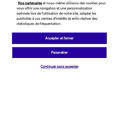
Nos partenaires
et nous-même utilisons des cookies pour
vous offrir une navigation et une personnalisation
optimale lors de l'utilisation de notre site, adapter les
publicités à vos centres d'intérêts et enfin réaliser des
statistiques de fréquentation.
Accepter et fermer
SUIVEZ-NOUS
Paramétrer
Vérifier les disponibilités
Continuer sans accepter
CONTACTEZ-NOUS
01 76 24 06 05
Réservations 7j/7 du lundi au vendredi de 10h à 20h. Le samedi et
dimanche de 10h à 19h
(Prix d'un appel local)