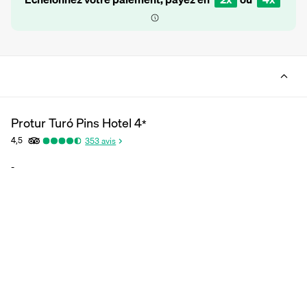
Protur Turó Pins Hotel
4
*
4,5
353
avis
-