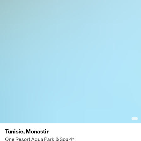
Tunisie, Monastir
One Resort Aqua Park & Spa
4
*