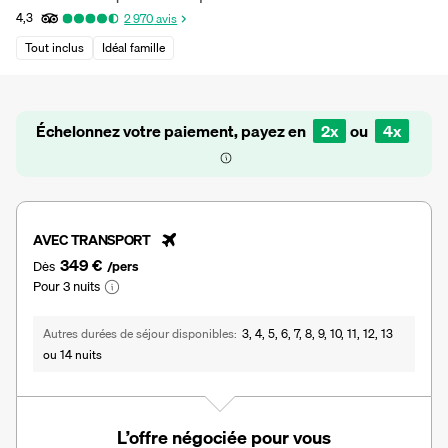
4,3
2 970
avis
Tout inclus
Idéal famille
Échelonnez votre paiement, payez en
2x
ou
4x
AVEC TRANSPORT
349 €
Dès
/pers
Pour 3 nuits
Autres durées de séjour disponibles
3, 4, 5, 6, 7, 8, 9, 10, 11, 12, 13
ou 14 nuits
L’offre négociée pour vous