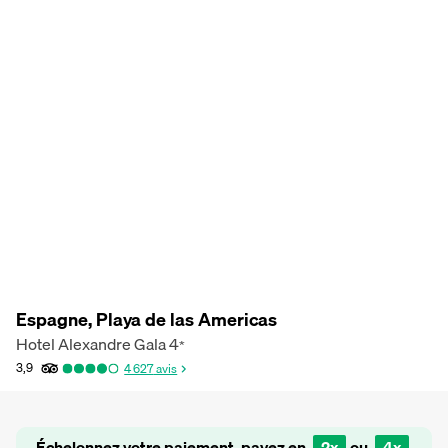
Espagne, Playa de las Americas
Hotel Alexandre Gala
4
*
3,9
4 627
avis
Échelonnez votre paiement, payez en
2x
ou
4x