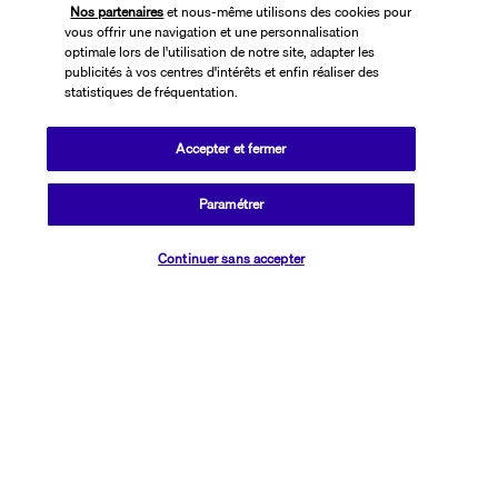
Nos partenaires
et nous-même utilisons des cookies pour
vous offrir une navigation et une personnalisation
optimale lors de l'utilisation de notre site, adapter les
publicités à vos centres d'intérêts et enfin réaliser des
statistiques de fréquentation.
Accepter et fermer
SUIVEZ-NOUS
Paramétrer
Vérifier les disponibilités
Continuer sans accepter
CONTACTEZ-NOUS
01 76 24 06 05
Réservations 7j/7 du lundi au vendredi de 10h à 20h. Le samedi et
dimanche de 10h à 19h
(Prix d'un appel local)