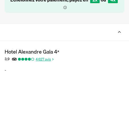
Hotel Alexandre Gala
4
*
3,9
4 627
avis
-