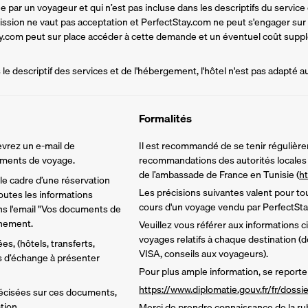
par un voyageur et qui n’est pas incluse dans les descriptifs du service d
mission ne vaut pas acceptation et PerfectStay.com ne peut s'engager sur
tay.com peut sur place accéder à cette demande et un éventuel coût supplé
e descriptif des services et de l'hébergement, l'hôtel n'est pas adapté a
Formalités
vrez un e-mail de 
Il est recommandé de se tenir régulière
cuments de voyage.
recommandations des autorités locales e
de l’ambassade de France en Tunisie (
ht
e cadre d’une réservation 
Les précisions suivantes valent pour tou
utes les informations 
cours d'un voyage vendu par PerfectSta
ns l'email "Vos documents de 
inement.
Veuillez vous référer aux informations 
voyages relatifs à chaque destination (d
s, (hôtels, transferts, 
VISA, conseils aux voyageurs).
ns d’échange à présenter 
Pour plus ample information, se reporter
https://www.diplomatie.gouv.fr/fr/doss
écisées sur ces documents, 
tion.
Merci de prendre connaissance de la ru