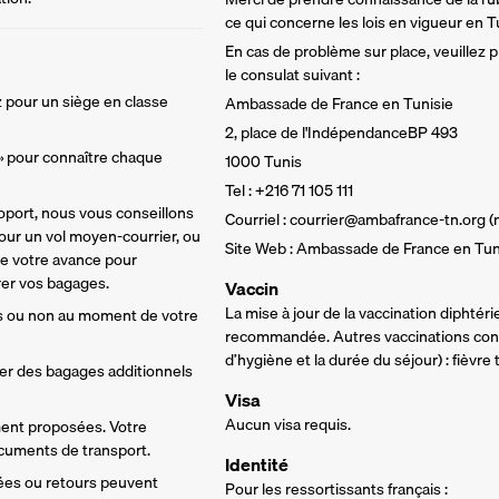
ce qui concerne les lois en vigueur en T
En cas de problème sur place, veuillez
le consulat suivant :
 pour un siège en classe 
Ambassade de France en Tunisie
2, place de l'IndépendanceBP 493
 » pour connaître chaque 
1000 Tunis
Tel : +216 71 105 111
oport, nous vous conseillons 
Courriel : courrier@ambafrance-tn.org 
ur un vol moyen-courrier, ou 
Site Web : Ambassade de France en Tun
de votre avance pour 
rer vos bagages. 
Vaccin
La mise à jour de la vaccination diphtér
s ou non au moment de votre 
recommandée. Autres vaccinations conse
d’hygiène et la durée du séjour) : fièvre 
ter des bagages additionnels 
Visa
Aucun visa requis.
ment proposées. Votre 
ocuments de transport.
Identité
vées ou retours peuvent 
Pour les ressortissants français :