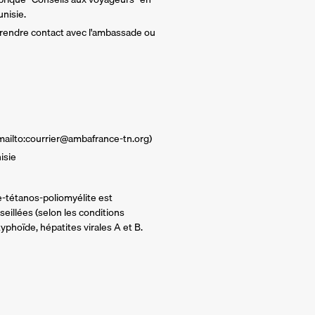
unisie.
 prendre contact avec l'ambassade ou
(mailto:courrier@ambafrance-tn.org)
isie
ie-tétanos-poliomyélite est
illées (selon les conditions
typhoïde, hépatites virales A et B.