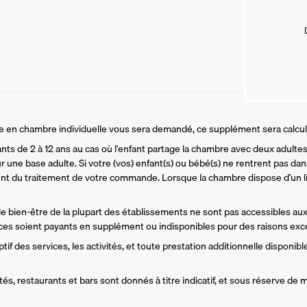
ire en chambre individuelle vous sera demandé, ce supplément sera calcu
ants de 2 à 12 ans au cas où l’enfant partage la chambre avec deux adultes.
r une base adulte. Si votre (vos) enfant(s) ou bébé(s) ne rentrent pas dans
t du traitement de votre commande. Lorsque la chambre dispose d’un li
 de bien-être de la plupart des établissements ne sont pas accessibles aux
es soient payants en supplément ou indisponibles pour des raisons exce
if des services, les activités, et toute prestation additionnelle disponible
és, restaurants et bars sont donnés à titre indicatif, et sous réserve de m