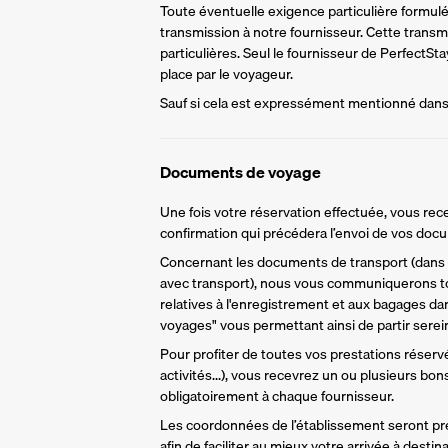
Toute éventuelle exigence particulière formulée 
transmission à notre fournisseur. Cette trans
particulières. Seul le fournisseur de PerfectS
place par le voyageur.
Sauf si cela est expressément mentionné dans l
Documents de voyage
Une fois votre réservation effectuée, vous rece
confirmation qui précédera l’envoi de vos do
Concernant les documents de transport (dans l
avec transport), nous vous communiquerons to
relatives à l'enregistrement et aux bagages da
voyages" vous permettant ainsi de partir sere
Pour profiter de toutes vos prestations réservée
activités...), vous recevrez un ou plusieurs bo
obligatoirement à chaque fournisseur.
Les coordonnées de l’établissement seront pr
afin de faciliter au mieux votre arrivée à destina