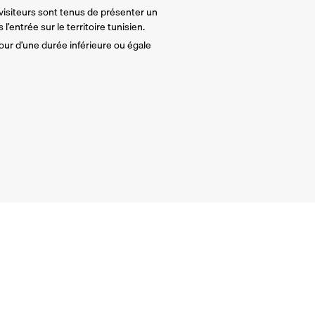
 visiteurs sont tenus de présenter un
l’entrée sur le territoire tunisien.
our d’une durée inférieure ou égale
Garantie Annulation 
Annulation sans justificatif ju