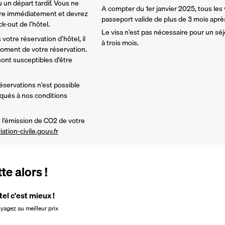
 un départ tardif. Vous ne 
A compter du 1er janvier 2025, tous les
re immédiatement et devrez 
passeport valide de plus de 3 mois après 
-out de l’hôtel. 
Le visa n’est pas nécessaire pour un séj
votre réservation d’hôtel, il 
à trois mois.
ment de votre réservation. 
nt susceptibles d'être 
réservations n’est possible 
iqués à nos conditions 
l’émission de CO2 de votre 
iation-civile.gouv.fr
e alors !
tel c'est mieux !
oyagez au meilleur prix