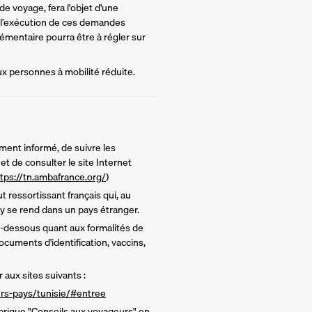
e voyage, fera l'objet d'une 
 l’exécution de ces demandes 
mentaire pourra être à régler sur 
ux personnes à mobilité réduite.
ment informé, de suivre les
t de consulter le site Internet
tps://tn.ambafrance.org/
)
t ressortissant français qui, au
y se rend dans un pays étranger.
ci-dessous quant aux formalités de
ocuments d'identification, vaccins,
 aux sites suivants :
iers-pays/tunisie/#entree
brique "Conseils aux voyageurs" en