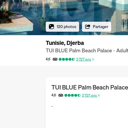
120 photos
Partager
Tunisie, Djerba
TUI BLUE Palm Beach Palace - Adult
4,6
2 727
avis
TUI BLUE Palm Beach Palace 
4,6
2 727
avis
-