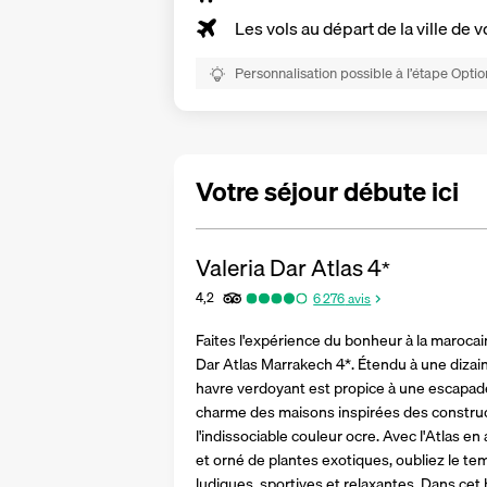
Les vols au départ de la ville de v
Personnalisation possible à l’étape Optio
Votre séjour débute ici
Valeria Dar Atlas
4
*
4,2
6 276
avis
Faites l'expérience du bonheur à la marocain
Dar Atlas Marrakech 4*. Étendu à une dizai
havre verdoyant est propice à une escapade 
charme des maisons inspirées des construc
l'indissociable couleur ocre. Avec l'Atlas en 
et orné de plantes exotiques, oubliez le tem
ludiques, sportives et relaxantes. Dans cet h