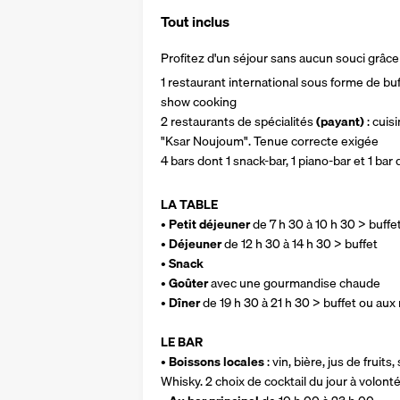
Tout inclus
Profitez d'un séjour sans aucun souci grâce à
1 restaurant international sous forme de buf
show cooking
2 restaurants de spécialités 
(payant)
 : cui
"Ksar Noujoum". Tenue correcte exigée
4 bars dont 1 snack-bar, 1 piano-bar et 1 bar 
LA TABLE
• 
Petit déjeuner
 de 7 h 30 à 10 h 30 > buffe
• 
Déjeuner
 de 12 h 30 à 14 h 30 > buffet
• 
Snack
• 
Goûter
 avec une gourmandise chaude
• 
Dîner
 de 19 h 30 à 21 h 30 > buffet ou au
LE BAR
• 
Boissons locales
 : vin, bière, jus de fruits
Whisky. 2 choix de cocktail du jour à volont