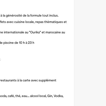
 la générosité de la formule tout inclus. 
fets avec cuisine locale, repas thèmatiques et 
sine internationale au "Ourika" et marocaine au 
de piscine de 10 h à 23 h
t
x restaurants à la carte avec supplément
, soda, café, thé, eau... alcool local, Gin, Vodka, 
é