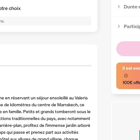
Durée 
otre choix
ns.
Partici
Il est en
100€ off
e en réservant un séjour ensoleillé au Valeria 
ne de kilomètres du centre de Marrakech, ce 
en famille. Petits et grands tomberont sous le 
tions traditionnelles du pays, avec notamment 
arrière-plan, profitez de l'immense jardin arboré 
ps qui passe et prenez part aux activités 
ôtel aux allures de grand village, chaque 