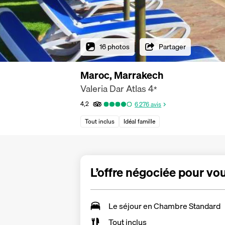
16 photos
Partager
Maroc, Marrakech
Valeria Dar Atlas
4
*
4,2
6 276
avis
Tout inclus
Idéal famille
L’offre négociée pour vo
Le séjour en Chambre Standard
Tout inclus