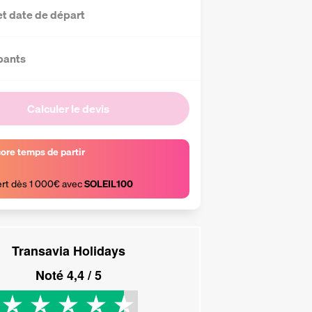
et date de départ
pants
Calculer le devis
core temps de partir
ert dès 1 000€ avec 
SOLEIL100
Transavia Holidays
Noté
4,4
/ 5