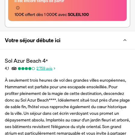
Il est encore temps de partir
100€ offert dès 1 000€ avec 
SOLEIL100
Votre séjour débute ici
Sol Azur Beach
4
*
4,1
2 759
avis
À seulement trois heures de vol des grandes villes européennes, 
Hammamet est parfaite pour une escapade ensoleillée. Pour 
profiter pleinement de la magie de cette destination, descendez 
donc au Sol Azur Beach****. Idéalement situé tout près d'une plage 
de sable fin, l'hôtel vous rapproche également du cœur historique 
de la ville. Un séjour dans cet écrin verdoyant vous promet un 
dépaysement absolu. Implantés au cœur d'un jardin fleuri et arboré, 
ses bâtiments revisitent l'élégance du style oriental. Son grand 
atrium est particulièrement remarquable et vous invite à partager 