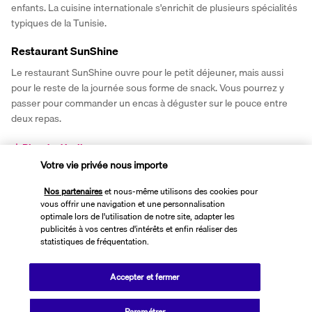
enfants. La cuisine internationale s'enrichit de plusieurs spécialités 
typiques de la Tunisie.
Restaurant SunShine
Le restaurant SunShine ouvre pour le petit déjeuner, mais aussi 
pour le reste de la journée sous forme de snack. Vous pourrez y 
passer pour commander un encas à déguster sur le pouce entre 
deux repas. 
Plus de détails
Votre vie privée nous importe
Nos partenaires
et nous-même utilisons des cookies pour
Activités & Lifestyle
vous offrir une navigation et une personnalisation
optimale lors de l'utilisation de notre site, adapter les
publicités à vos centres d'intérêts et enfin réaliser des
La proximité de la plage, la piscine et le grand parc arboré de l'hôtel 
statistiques de fréquentation.
Sol Azur Beach vous aideront à profiter au mieux des trois cents 
jours de soleil par an dont bénéficie Hammamet.
Accepter et fermer
Pour les couples et pour les familles, le décor exotique de 
Paramétrer