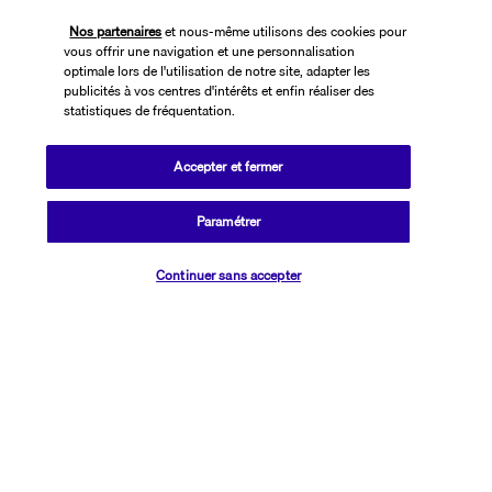
la perle de la mer Ionienne, Taormine et Giardini-Naxos. À 100 
Nos partenaires
et nous-même utilisons des cookies pour
mètres, un arrêt de bus vous permet de gagner rapidement Catane 
vous offrir une navigation et une personnalisation
et Messine.
optimale lors de l'utilisation de notre site, adapter les
publicités à vos centres d'intérêts et enfin réaliser des
statistiques de fréquentation.
Plus de détails
Accepter et fermer
Découvrir la destination
Paramétrer
Informations utiles
Vérifier les disponibilités
Continuer sans accepter
Transavia Holidays
Noté
4,4
/ 5