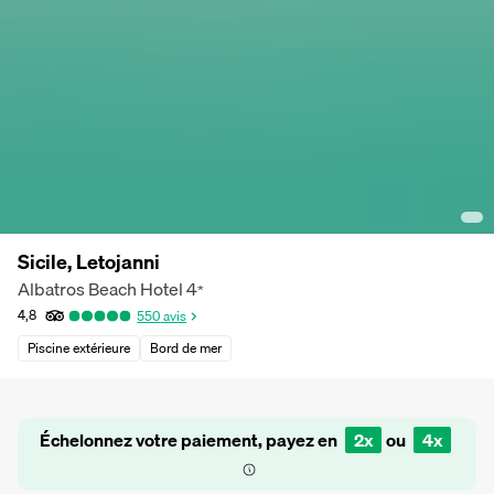
Sicile, Letojanni
Albatros Beach Hotel
4
*
4,8
550
avis
Piscine extérieure
Bord de mer
Échelonnez votre paiement, payez en
2x
ou
4x