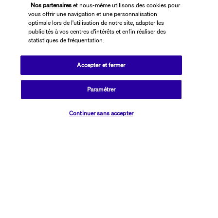
Nos partenaires
et nous-même utilisons des cookies pour
vous offrir une navigation et une personnalisation
optimale lors de l'utilisation de notre site, adapter les
publicités à vos centres d'intérêts et enfin réaliser des
statistiques de fréquentation.
Accepter et fermer
SUIVEZ-NOUS
Paramétrer
Vérifier les disponibilités
Continuer sans accepter
CONTACTEZ-NOUS
01 76 24 06 05
Réservations 7j/7 du lundi au vendredi de 10h à 20h. Le samedi et
dimanche de 10h à 19h
(Prix d'un appel local)