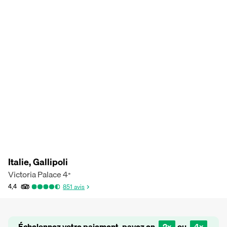
Italie, Gallipoli
Victoria Palace
4
*
4,4
851
avis
Échelonnez votre paiement, payez en
2x
ou
4x