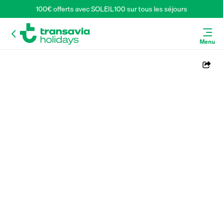
100€ offerts avec SOLEIL100 sur tous les séjours
Menu