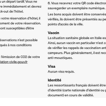
 un départ tardif. Vous ne 
6. Vous recevrez votre QR code électr
re immédiatement et devrez 
sauvegarder un exemplaire numérique.
-out de l’hôtel. 
Les bons acquis doivent être conservés 
votre réservation d’hôtel, il 
vérifiés, ils doivent être présentés au 
ment de votre réservation. 
points d'accès de la ville.
nt susceptibles d'être 
Vaccin
La situation sanitaire globale en Italie 
réservations n’est possible 
Ainsi, aucun vaccin en particulier n’est
iqués à nos conditions 
de vérifier les rappels de vaccination a
campeurs. Plus généralement, il est re
l’émission de CO2 de votre 
anti-moustiques.
iation-civile.gouv.fr
Visa
Aucun visa requis.
Identité
Les ressortissants français doivent êtr
d’identité (carte nationale d’identité ou
document) en cours de validité.