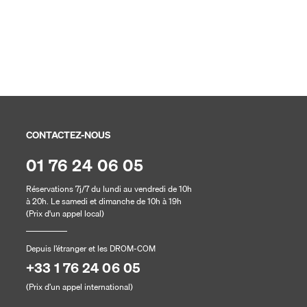
Garantie Annulation 
Annulation sans justificatif ju
CONTACTEZ-NOUS
01 76 24 06 05
Réservations 7j/7 du lundi au vendredi de 10h
à 20h. Le samedi et dimanche de 10h à 19h
(Prix d'un appel local)
Depuis l’étranger et les DROM-COM
+33 1 76 24 06 05
(Prix d’un appel international)