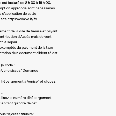
est facturé de 8 h 30 à 16 h 00.
xemption approprié sont nécessaires
s d'application de cette
ite https://cda.ve.it/fr/
ment de la ville de Venise et payant
ontribution d'Accès mais doivent
 le séjour.
 exemptés du paiement de la taxe
entation d'un document d'identité est
 QR code :
it/fr/, choisissez "Demande
n hébergement à Venise" et cliquez
t.
utilisez le numéro d'hébergement
en tant qu'hôte de cet
us "Ajouter titulaire".