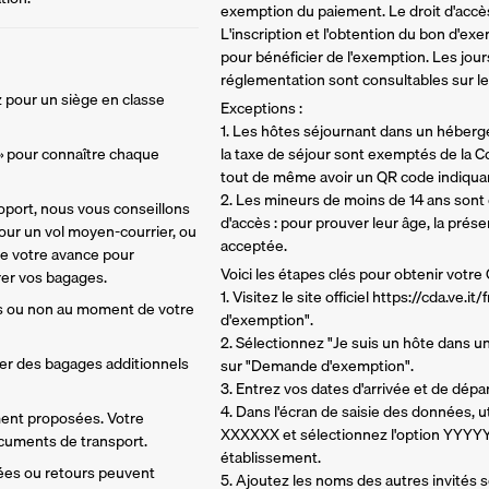
exemption du paiement. Le droit d'accès 
L'inscription et l'obtention du bon d'e
pour bénéficier de l'exemption. Les jour
réglementation sont consultables sur le s
 pour un siège en classe 
Exceptions :
1. Les hôtes séjournant dans un héberge
 » pour connaître chaque 
la taxe de séjour sont exemptés de la C
tout de même avoir un QR code indiquant
2. Les mineurs de moins de 14 ans sont
oport, nous vous conseillons 
d'accès : pour prouver leur âge, la prés
ur un vol moyen-courrier, ou 
acceptée.
de votre avance pour 
Voici les étapes clés pour obtenir votre
rer vos bagages. 
1. Visitez le site officiel https://cda.ve.
s ou non au moment de votre 
d'exemption".
2. Sélectionnez "Je suis un hôte dans u
ter des bagages additionnels 
sur "Demande d'exemption".
3. Entrez vos dates d'arrivée et de dépar
4. Dans l'écran de saisie des données, 
ment proposées. Votre 
XXXXXX et sélectionnez l'option YYYYY 
ocuments de transport.
établissement.
vées ou retours peuvent 
5. Ajoutez les noms des autres invités so