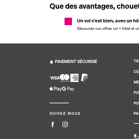
Que des avantages, chouett
Un vol c'est bien, avec un hô
Découvrez nos offres vol + hôtel et v
PAIEMENT SÉCURISÉ
TR
CG
ME
PO
PO
PA
SUIVEZ-NOUS