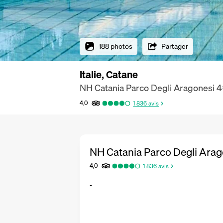
188 photos
Partager
Italie, Catane
NH Catania Parco Degli Aragonesi
4
4,0
1 836
avis
NH Catania Parco Degli Arag
4,0
1 836
avis
-