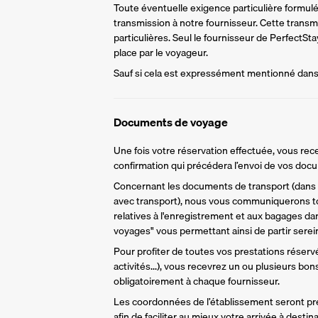
Toute éventuelle exigence particulière formulée 
transmission à notre fournisseur. Cette trans
particulières. Seul le fournisseur de PerfectS
place par le voyageur.
Sauf si cela est expressément mentionné dans l
Documents de voyage
Une fois votre réservation effectuée, vous rece
confirmation qui précédera l’envoi de vos do
Concernant les documents de transport (dans l
avec transport), nous vous communiquerons to
relatives à l'enregistrement et aux bagages da
voyages" vous permettant ainsi de partir sere
Pour profiter de toutes vos prestations réservée
activités...), vous recevrez un ou plusieurs bo
obligatoirement à chaque fournisseur.
Les coordonnées de l’établissement seront pr
afin de faciliter au mieux votre arrivée à destina