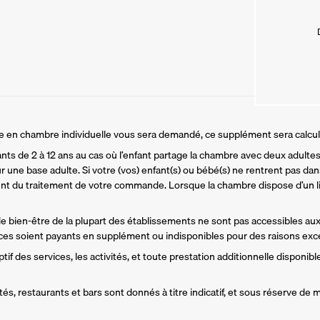
ire en chambre individuelle vous sera demandé, ce supplément sera calcu
ants de 2 à 12 ans au cas où l’enfant partage la chambre avec deux adultes.
r une base adulte. Si votre (vos) enfant(s) ou bébé(s) ne rentrent pas dans
t du traitement de votre commande. Lorsque la chambre dispose d’un li
 de bien-être de la plupart des établissements ne sont pas accessibles aux
es soient payants en supplément ou indisponibles pour des raisons exce
if des services, les activités, et toute prestation additionnelle disponible
és, restaurants et bars sont donnés à titre indicatif, et sous réserve de m