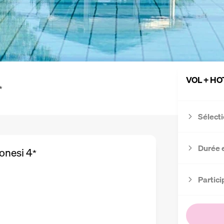
VOL + HO
*
Sélecti
Durée 
onesi
4
*
Partici