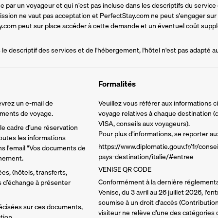
par un voyageur et qui n’est pas incluse dans les descriptifs du service d
mission ne vaut pas acceptation et PerfectStay.com ne peut s'engager sur
tay.com peut sur place accéder à cette demande et un éventuel coût supplé
e descriptif des services et de l'hébergement, l'hôtel n'est pas adapté a
Formalités
vrez un e-mail de 
Veuillez vous référer aux informations 
cuments de voyage.
voyage relatives à chaque destination (d
VISA, conseils aux voyageurs).
e cadre d’une réservation 
Pour plus d'informations, se reporter aux
utes les informations 
https://www.diplomatie.gouv.fr/fr/conse
ns l'email "Vos documents de 
pays-destination/italie/#entree
inement.
VENISE QR CODE
s, (hôtels, transferts, 
Conformément à la dernière réglementa
ns d’échange à présenter 
Venise, du 3 avril au 26 juillet 2026, l'en
soumise à un droit d'accès (Contribution
écisées sur ces documents, 
visiteur ne relève d'une des catégories 
tion.