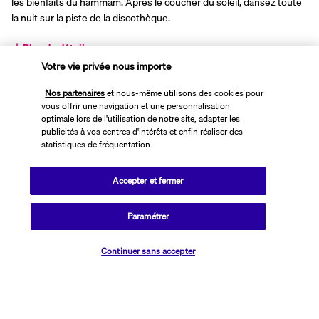
les bienfaits du hammam. Après le coucher du soleil, dansez toute 
la nuit sur la piste de la discothèque.
Plus de détails
Votre vie privée nous importe
Découvrir la destination
Nos partenaires
et nous-même utilisons des cookies pour
vous offrir une navigation et une personnalisation
optimale lors de l'utilisation de notre site, adapter les
publicités à vos centres d'intérêts et enfin réaliser des
Informations utiles
statistiques de fréquentation.
Accepter et fermer
Paramétrer
Transavia Holidays
Vérifier les disponibilités
Noté
4,4
/ 5
Continuer sans accepter
Basé sur
2 614
avis