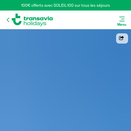
100€ offerts avec SOLEIL100 sur tous les séjours
Menu