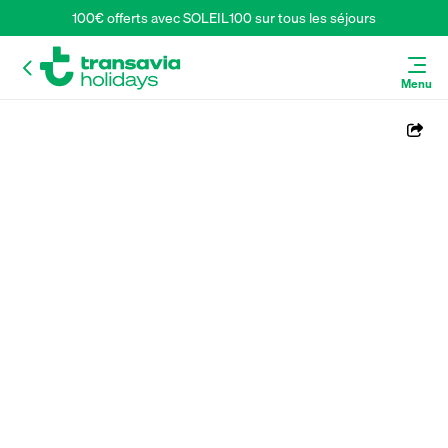
100€ offerts avec SOLEIL100 sur tous les séjours
Menu