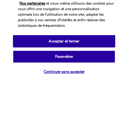
Nos partenaires
et nous-même utilisons des cookies pour
vous offrir une navigation et une personnalisation
optimale lors de l'utilisation de notre site, adapter les
publicités à vos centres d'intérêts et enfin réaliser des
statistiques de fréquentation.
Accepter et fermer
SUIVEZ-NOUS
Paramétrer
Vérifier les disponibilités
Continuer sans accepter
CONTACTEZ-NOUS
01 76 24 06 05
Réservations 7j/7 du lundi au vendredi de 10h à 20h. Le samedi et
dimanche de 10h à 19h
(Prix d'un appel local)