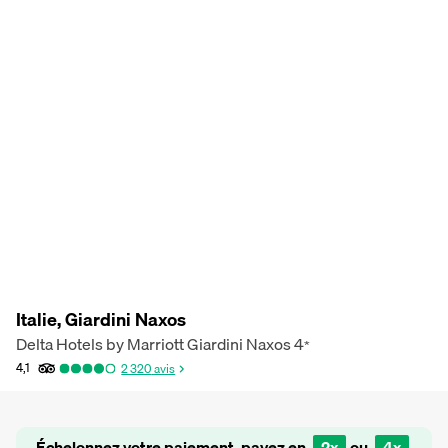
Italie, Giardini Naxos
Delta Hotels by Marriott Giardini Naxos
4
*
4,1
2 320
avis
Échelonnez votre paiement, payez en
2x
ou
4x