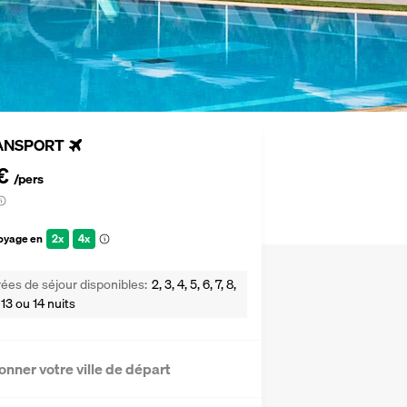
ANSPORT
€
/pers
voyage en
2x
4x
ées de séjour disponibles
2, 3, 4, 5, 6, 7, 8,
2, 13 ou 14 nuits
onner votre ville de départ