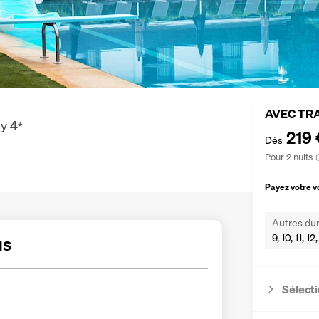
AVEC TR
ly
4
*
219 
Dès
Pour 2 nuits
Payez votre 
Autres dur
9, 10, 11, 1
us
Sélecti