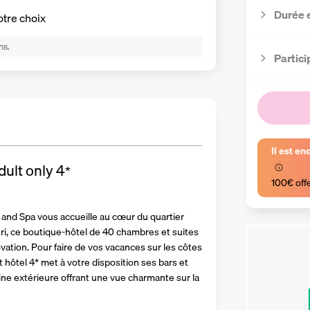
Durée 
otre choix
ns.
Partici
Il est en
dult only
4
*
100€ off
 and Spa vous accueille au cœur du quartier 
euri, ce boutique-hôtel de 40 chambres et suites 
tion. Pour faire de vos vacances sur les côtes 
ôtel 4* met à votre disposition ses bars et 
cine extérieure offrant une vue charmante sur la 