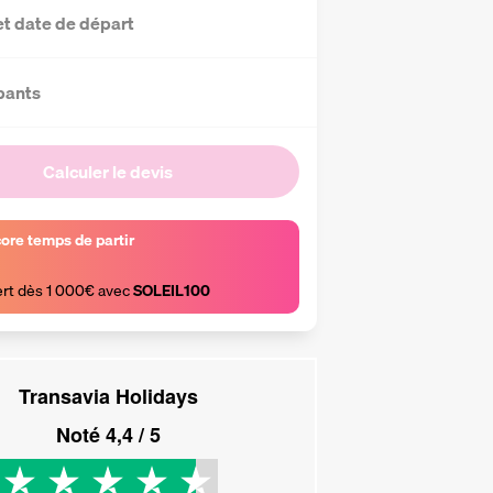
et date de départ
pants
Calculer le devis
core temps de partir
ert dès 1 000€ avec 
SOLEIL100
Transavia Holidays
Noté
4,4
/ 5