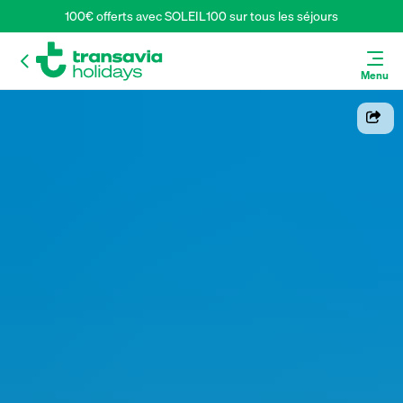
100€ offerts avec SOLEIL100 sur tous les séjours
Menu