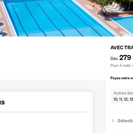
AVEC TR
279
Dès
Pour 4 nuits
Payez votre 
Autres dur
10, 11, 12, 
us
Sélecti