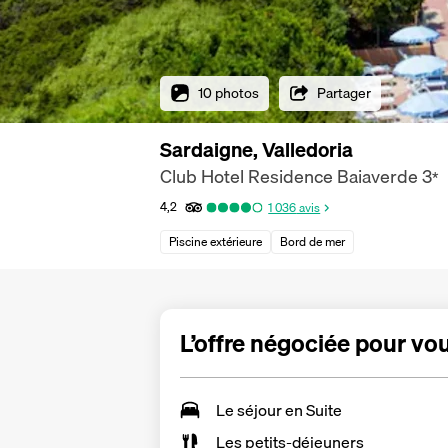
10 photos
Partager
Sardaigne, Valledoria
Club Hotel Residence Baiaverde
3
*
4,2
1 036
avis
Piscine extérieure
Bord de mer
L’offre négociée pour vo
Le séjour en
Suite
Les
petits-déjeuners