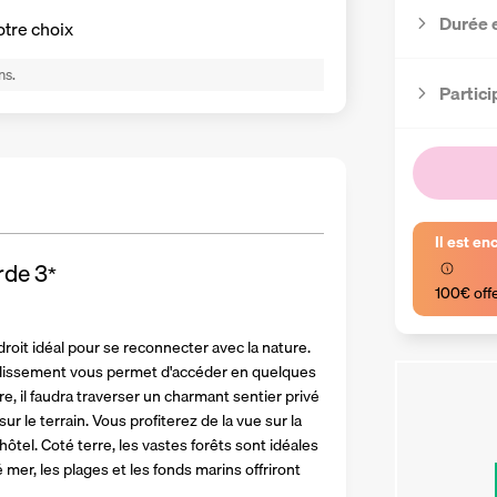
Durée 
otre choix
ns.
Partici
Il est en
rde
3
*
100€ off
oit idéal pour se reconnecter avec la nature. 
tablissement vous permet d'accéder en quelques 
e, il faudra traverser un charmant sentier privé 
 le terrain. Vous profiterez de la vue sur la 
ôtel. Coté terre, les vastes forêts sont idéales 
mer, les plages et les fonds marins offriront 