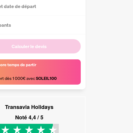
et date de départ
pants
Calculer le devis
core temps de partir
ert dès 1 000€ avec 
SOLEIL100
Transavia Holidays
Noté
4,4
/ 5