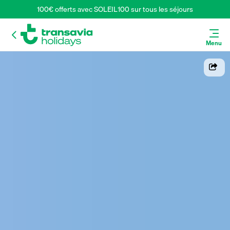
100€ offerts avec SOLEIL100 sur tous les séjours
Menu