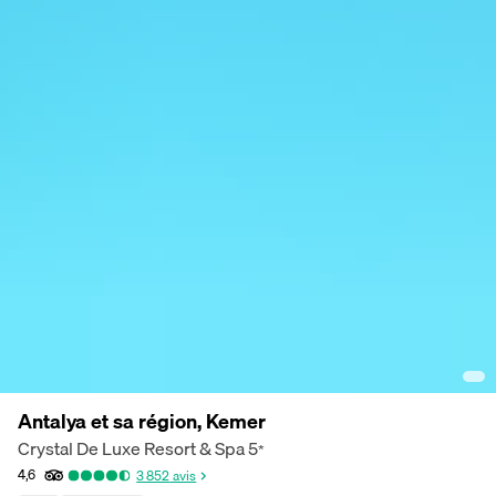
Antalya et sa région, Kemer
Crystal De Luxe Resort & Spa
5
*
4,6
3 852
avis