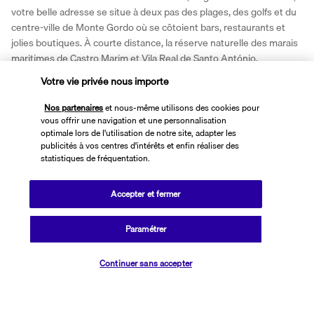
votre belle adresse se situe à deux pas des plages, des golfs et du 
centre-ville de Monte Gordo où se côtoient bars, restaurants et 
jolies boutiques. À courte distance, la réserve naturelle des marais 
maritimes de Castro Marim et Vila Real de Santo António, 
sanctuaire des cigognes et des flamants roses, offrent leur cadre 
Votre vie privée nous importe
privilégié pour des randonnées et des balades à vélo.
Nos partenaires
et nous-même utilisons des cookies pour
vous offrir une navigation et une personnalisation
optimale lors de l'utilisation de notre site, adapter les
publicités à vos centres d'intérêts et enfin réaliser des
statistiques de fréquentation.
Accepter et fermer
Paramétrer
Plus de détails
Vérifier les disponibilités
Continuer sans accepter
Informations utiles