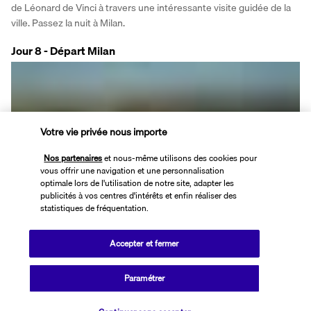
de Léonard de Vinci à travers une intéressante visite guidée de la 
ville. Passez la nuit à Milan.
Jour 8 - Départ Milan
Votre vie privée nous importe
Nos partenaires
et nous-même utilisons des cookies pour
vous offrir une navigation et une personnalisation
Milan.
optimale lors de l'utilisation de notre site, adapter les
publicités à vos centres d'intérêts et enfin réaliser des
Après le petit déjeuner à l'hôtel à l'heure convenue, retrouvez 
statistiques de fréquentation.
notre chauffeur dans le hall et transfert à l'aéroport de Milan.
Accepter et fermer
Votre hébergement
Paramétrer
Vérifier les disponibilités
Durant la durée de votre séjour vous serez logé en hôtel 4* en 