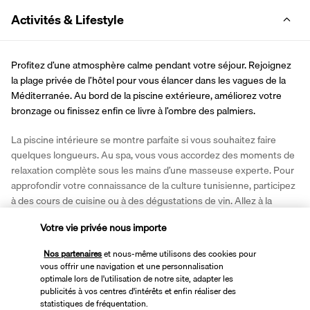
Activités & Lifestyle
Profitez d’une atmosphère calme pendant votre séjour. Rejoignez 
la plage privée de l’hôtel pour vous élancer dans les vagues de la 
Méditerranée. Au bord de la piscine extérieure, améliorez votre 
bronzage ou finissez enfin ce livre à l’ombre des palmiers.
La piscine intérieure se montre parfaite si vous souhaitez faire 
quelques longueurs. Au spa, vous vous accordez des moments de 
relaxation complète sous les mains d’une masseuse experte. Pour 
approfondir votre connaissance de la culture tunisienne, participez 
à des cours de cuisine ou à des dégustations de vin. Allez à la 
découverte d’Hammamet et perdez-vous dans les charmantes 
Votre vie privée nous importe
ruelles de sa médina. Si vous souhaitez perfectionner votre swing, 
rejoignez le golf Citrus à l’aide de la navette gratuite.
Nos partenaires
et nous-même utilisons des cookies pour
vous offrir une navigation et une personnalisation
Plus de détails
optimale lors de l'utilisation de notre site, adapter les
publicités à vos centres d'intérêts et enfin réaliser des
statistiques de fréquentation.