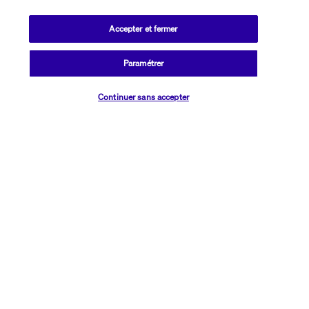
Découvrir la destination
Accepter et fermer
Informations utiles
Paramétrer
Vérifier les disponibilités
Continuer sans accepter
Transavia Holidays
Noté
4,4
/ 5
Basé sur
2 617
avis
Nos experts à votre écoute