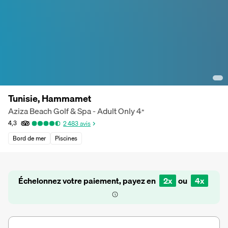
Tunisie, Hammamet
Aziza Beach Golf & Spa - Adult Only
4
*
4,3
2 483
avis
Bord de mer
Piscines
Échelonnez votre paiement, payez en
2x
ou
4x