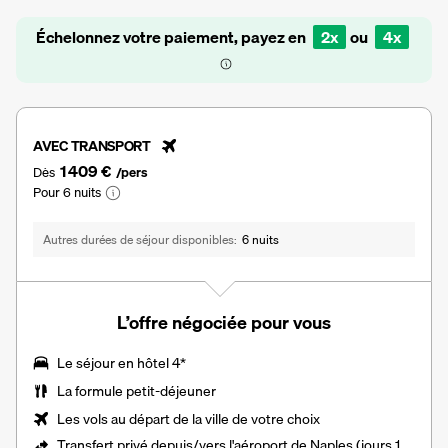
Échelonnez votre paiement, payez en
2x
ou
4x
AVEC TRANSPORT
1 409 €
Dès
/pers
Pour 6 nuits
Autres durées de séjour disponibles
6 nuits
L’offre négociée pour vous
Le séjour en hôtel 4*
La formule petit-déjeuner
Les vols au départ de la ville de votre choix
Transfert privé depuis/vers l'aéroport de Naples (jours 1