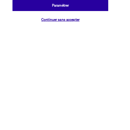
Paramétrer
Votre pension
Vérifier les disponibilités
Continuer sans accepter
Bon à savoir
Informations utiles
Transavia Holidays
Noté
4,4
/ 5
Basé sur
2 615
avis