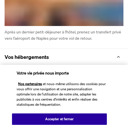
Après un dernier petit-déjeuner à l'hôtel, prenez un transfert privé 
vers l'aéroport de Naples pour votre vol de retour.
Vos hébergements
Votre vie privée nous importe
Durant toute la durée de votre séjour vous serez logés en hôtel 4* 
(ou similaire), en formule petit déjeuner:
Nos partenaires
et nous-même utilisons des cookies pour
vous offrir une navigation et une personnalisation
Jour 1: Naples 4* (ou similaire)
optimale lors de l'utilisation de notre site, adapter les
Jour 2 au jour 5: Sorriso Therame (ou simlilaire)
publicités à vos centres d'intérêts et enfin réaliser des
statistiques de fréquentation.
Jour 6: Naples 4* (ou similaire)
Les hôtels sont donnés strictement à titre indicatif et peuvent 
être modifiés sans préavis.
Accepter et fermer