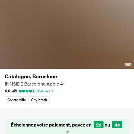
Catalogne, Barcelone
INNSiDE Barcelona Apolo
4
*
4,4
224
avis
Centre Ville
City break
Échelonnez votre paiement, payez en
2x
ou
4x