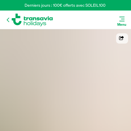
Derniers jours : 100€ offerts avec SOLEIL100 
Menu