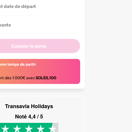
et date de départ
pants
Calculer le devis
core temps de partir
ert dès 1 000€ avec 
SOLEIL100
Transavia Holidays
Noté
4,4
/ 5