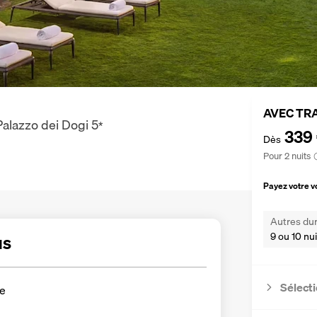
AVEC TR
Palazzo dei Dogi
5
*
339
Dès
Pour 2 nuits
Payez votre 
Autres dur
9 ou 10 nui
us
Sélecti
re