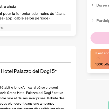
Durée 
otre choix
 pour le 1er enfant de moins de 12 ans
es (applicable selon période)
Partici
ns.
Il est en
100€ off
Hotel Palazzo dei Dogi
5
*
établi le long d'un canal où se croisent 
ezia Grand Hotel Palazzo dei Dogi 
*
 est un 
re-ville et de ses lieux prisés. Il abrite des 
 vous plongeront dans une ambiance 
ration est également disponible sur place. 