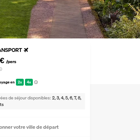
ANSPORT
 €
/pers
voyage en
2x
4x
ées de séjour disponibles
2, 3, 4, 5, 6, 7, 8,
ts
onner votre ville de départ